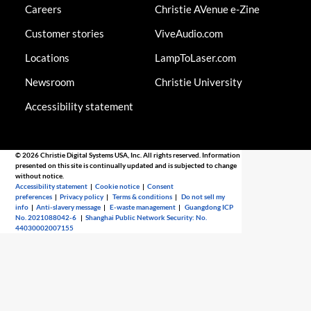
Careers
Christie AVenue e-Zine
Customer stories
ViveAudio.com
Locations
LampToLaser.com
Newsroom
Christie University
Accessibility statement
© 2026 Christie Digital Systems USA, Inc. All rights reserved. Information
presented on this site is continually updated and is subjected to change
without notice.
Accessibility statement
|
Cookie notice
|
Consent
preferences
|
Privacy policy
|
Terms & conditions
|
Do not sell my
info
|
Anti-slavery message
|
E-waste management
|
Guangdong ICP
No. 2021088042-6
|
Shanghai Public Network Security: No.
44030002007155