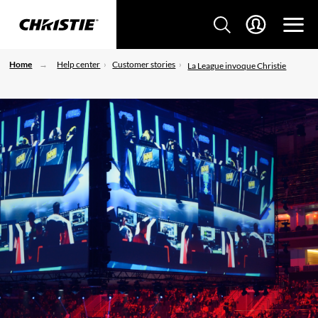
Home
Help center
Customer stories
La League invoque Christie