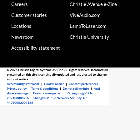
Careers
Christie AVenue e-Zine
Customer stories
ViveAudio.com
Locations
LampToLaser.com
Newsroom
Christie University
Accessibility statement
© 2026 Christie Digital Systems USA, Inc. All rights reserved. Information
presented on this site is continually updated and is subjected to change
without notice.
Accessibility statement
|
Cookie notice
|
Consent preferences
|
Privacy policy
|
Terms & conditions
|
Do not sell my info
|
Anti-
slavery message
|
E-waste management
|
Guangdong ICP No.
2021088042-6
|
Shanghai Public Network Security: No.
44030002007155