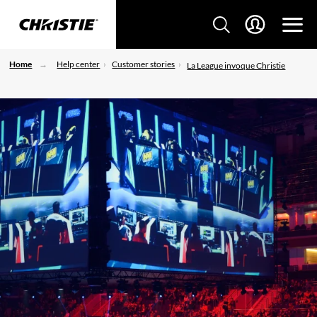
Home
Help center
Customer stories
La League invoque Christie