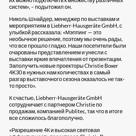
их можно подключить к множеству различных
систем», – подытожил он.
Николь Шнайдер, менеджер по выставкам и
мероприятиям в Liebherr-Hausgeräte GmbH, с
улыбкой рассказала: «Мэппинг — это
необычное решение, поэтому мы очень рады,
что все прошло гладко. Наши посетители были
очарованы представлением и унесли с
выставки яркие впечатления от презентации.
Заполучить новые проекторы Christie Boxer
4K30 в нужных нам количествах в самый
разгар выставочного сезона оказалось не так-
то просто».
К счастью, Liebherr-Hausgeräte GmbH
сотрудничает с партнером Christie по
продажам, компанией Publitec, так что в итоге
все сложилось благополучно.
«Разрешение 4К и высокая световая