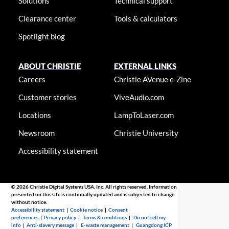
Solutions
Technical support
Clearance center
Tools & calculators
Spotlight blog
ABOUT CHRISTIE
EXTERNAL LINKS
Careers
Christie AVenue e-Zine
Customer stories
ViveAudio.com
Locations
LampToLaser.com
Newsroom
Christie University
Accessibility statement
© 2026 Christie Digital Systems USA, Inc. All rights reserved. Information
presented on this site is continually updated and is subjected to change
without notice.
Accessibility statement
|
Cookie notice
|
Consent
preferences
|
Privacy policy
|
Terms & conditions
|
Do not sell my
info
|
Anti-slavery message
|
E-waste management
|
Guangdong ICP