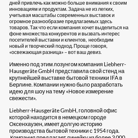
дней привлечь как можно больше внимания к своим
инновациям и продуктам. Задача не из легких,
учитывая масштабы современных выставок и
огромное разнообразие предлагаемых здесь
товаров. Так что если компания хочет выделиться на
фоне множества конкурентов и вызвать интерес
посетителей выставки и клиентов, необходим
новый и творческий подход. Проще говоря,
«освежающая разница» – вот ваш девиз.
Именно под этим лозунгом компания Liebherr-
Hausgeräte GmbH представила свой стенд на
крупнейшей выставке бытовой техники IFA в
Берлине. Компании нужно было разработать
идею для шоу на тему «Новое измерение
свежести».
Liebherr-Hausgeräte GmbH, головной офис
которой находится в немецком городе
Оксенхаузен, имеет долгую историю
производства бытовой техники с 1954 года.
Компания предлагает линейку из более 3 000