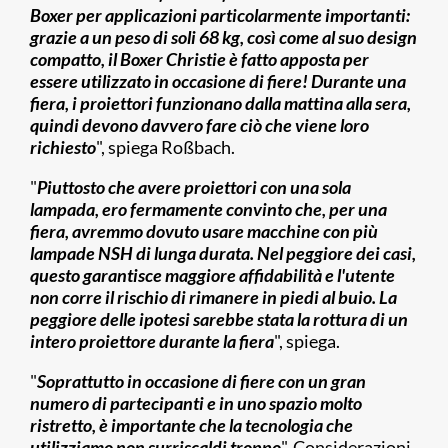
Boxer per applicazioni particolarmente importanti:
grazie a un peso di soli 68 kg, così come al suo design
compatto, il Boxer Christie è fatto apposta per
essere utilizzato in occasione di fiere! Durante una
fiera, i proiettori funzionano dalla mattina alla sera,
quindi devono davvero fare ciò che viene loro
richiesto
", spiega Roßbach.
"
Piuttosto che avere proiettori con una sola
lampada, ero fermamente convinto che, per una
fiera, avremmo dovuto usare macchine con più
lampade NSH di lunga durata. Nel peggiore dei casi,
questo garantisce maggiore affidabilità e l'utente
non corre il rischio di rimanere in piedi al buio. La
peggiore delle ipotesi sarebbe stata la rottura di un
intero proiettore durante la fiera
", spiega.
"
Soprattutto in occasione di fiere con un gran
numero di partecipanti e in uno spazio molto
ristretto, è importante che la tecnologia che
utilizziamo non surriscaldi troppo
". Considerazioni