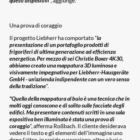
questi dispositivi
", aggiunge.
Una prova di coraggio
Il progetto Liebherr ha comportato "
la
presentazione di un portafoglio prodotti di
frigoriferi di ultima generazione ad efficienza
energetica. Per mezzo di sei Christie Boxer 4K30,
abbiamo creato una mappatura 3D luminosa e
visivamente impegnativa per Liebherr-Hausgeräte
GmbH - un'azienda indipendente con un vero senso
della tradizione
".
"Quella della mappatura al buio è una tecnica che in
molti oggi conoscono e di solito sulle facciate degli
edifici. Ma presentare contenuti scritti in una sala
espositiva ben illuminata è stata una prova di
coraggio
", afferma Roßbach. Il cliente desiderava
vedere il testo e gli elementi dell'immagine uno
dopo l'altro, in rapida successione, oltre a luci e