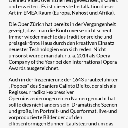
Defined Video over Ethernet) gewechselt, skaliert
und erweitert. Es ist die erste Installation dieser
Art im EMEA Raum (Europa, Nahost und Afrika).
Die Oper Zürich hat bereits in der Vergangenheit
gezeigt, dass man die Kontroverse nicht scheut.
Immer wieder machte das traditionsreiche und
preisgekrönte Haus durch den kreativen Einsatz
neuester Technologien von sich reden. Nicht
umsonst wurde man dafür u. a. 2014 als Opera
Company of the Year bei den International Opera
Awards ausgezeichnet.
Auch in der Inszenierung der 1643 uraufgeführten
„Poppea" des Spaniers Calixto Bieito, der sich als
Regisseur radikal-expressiver
Operninszenierungen einen Namen ​gemacht hat,
sollte dies nicht anders sein. Dramatische Szenen
und große, im Portrait- und Querformat, live-und
vorproduzierte Bilder der auf den
ellipsenförmigen Bühnen-Laufsteg rund um das