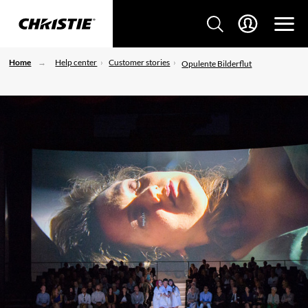
Home
Help center
Customer stories
Opulente Bilderflut