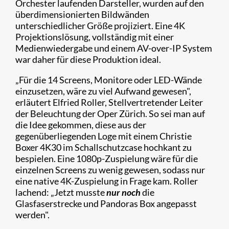
Orchester laufenden Darsteller, wurden auf den
überdimensionierten Bildwänden
unterschiedlicher Größe projiziert. Eine 4K
Projektionslösung, vollständig mit einer
Medienwiedergabe und einem AV-over-IP System
war daher für diese Produktion ideal.
„Für die 14 Screens, Monitore oder LED-Wände
einzusetzen, wäre zu viel Aufwand gewesen",
erläutert Elfried Roller, Stellvertretender Leiter
der Beleuchtung der Oper Zürich. So sei man auf
die Idee gekommen, diese aus der
gegenüberliegenden Loge mit einem Christie
Boxer 4K30 im Schallschutzcase hochkant zu
bespielen. Eine 1080p-Zuspielung wäre für die
einzelnen Screens zu wenig gewesen, sodass nur
eine native 4K-Zuspielung in Frage kam. Roller
lachend: „Jetzt musste
nur noch
die
Glasfaserstrecke und Pandoras Box angepasst
werden".