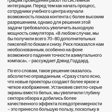
график проведения работ по системной
интеграции. Перед тем как начать процесс,
сотрудники учебного центра изучали
возможность показа контента с более высоким
разрешением, однако для решения этой
задачи требовалось увеличить выходную
мощность симулятора. «В любом случае, мы
бы получили всего 70–80 дополнительных
пикселей по бокам и снизу. Риск показался нам
необоснованным, особенно на фоне
возможного падения точности азимутального
компаса», – рассуждает Дэвид Годдард.
По его словам, такое решение оказалось
абсолютно оправданным. «Сразу стало ясно,
что новые проекторы создают более яркое и
четкое изображение. Установив светло-серые
экраны вместо белых, мы увеличили глубину
сектора обзора и добились более
качественного эффекта псевдотрехмерности
– это принесло большую пользу, поскольку в