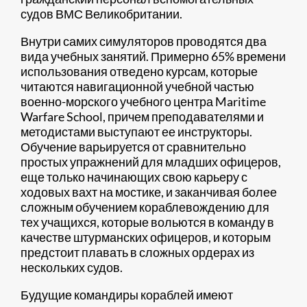
судов ВМС Великобритании.
Внутри самих симуляторов проводятся два
вида учебных занятий. Примерно 65% времени
использования отведено курсам, которые
читаются навигационной учебной частью
военно-морского учебного центра Maritime
Warfare School, причем преподавателями и
методистами выступают ее инструкторы.
Обучение варьируется от сравнительно
простых упражнений для младших офицеров,
еще только начинающих свою карьеру с
ходовых вахт на мостике, и заканчивая более
сложным обучением кораблевождению для
тех учащихся, которые вольются в команду в
качестве штурманских офицеров, и которым
предстоит плавать в сложных ордерах из
нескольких судов.
Будущие командиры кораблей имеют