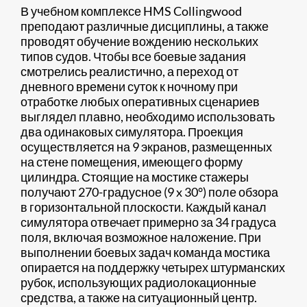
В учебном комплексе HMS Collingwood
преподают различные дисциплины, а также
проводят обучение вождению нескольких
типов судов. Чтобы все боевые задания
смотрелись реалистично, а переход от
дневного времени суток к ночному при
отработке любых оперативных сценариев
выглядел плавно, необходимо использовать
два одинаковых симулятора. Проекция
осуществляется на 9 экранов, размещенных
на стене помещения, имеющего форму
цилиндра. Стоящие на мостике стажеры
получают 270-градусное (9 x 30°) поле обзора
в горизонтальной плоскости. Каждый канал
симулятора отвечает примерно за 34 градуса
поля, включая возможное наложение. При
выполнении боевых задач команда мостика
опирается на поддержку четырех штурманских
рубок, использующих радиолокационные
средства, а также на ситуационный центр.