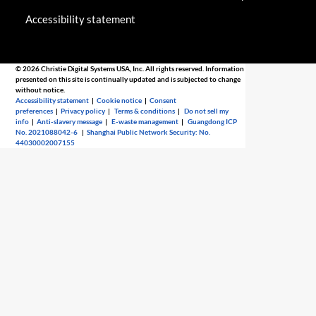
Accessibility statement
© 2026 Christie Digital Systems USA, Inc. All rights reserved. Information
presented on this site is continually updated and is subjected to change
without notice.
Accessibility statement
|
Cookie notice
|
Consent
preferences
|
Privacy policy
|
Terms & conditions
|
Do not sell my
info
|
Anti-slavery message
|
E-waste management
|
Guangdong ICP
No. 2021088042-6
|
Shanghai Public Network Security: No.
44030002007155