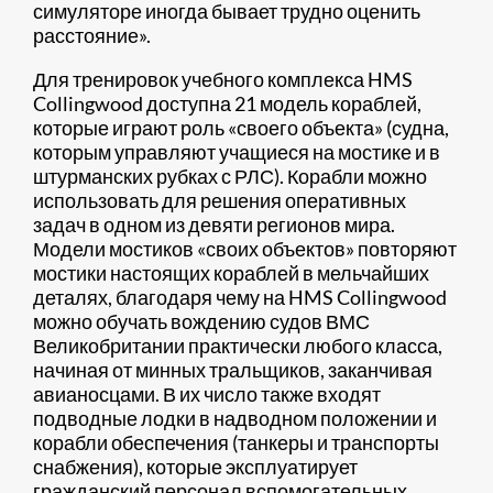
симуляторе иногда бывает трудно оценить
расстояние».
Для тренировок учебного комплекса HMS
Collingwood доступна 21 модель кораблей,
которые играют роль «своего объекта» (судна,
которым управляют учащиеся на мостике и в
штурманских рубках с РЛС). Корабли можно
использовать для решения оперативных
задач в одном из девяти регионов мира.
Модели мостиков «своих объектов» повторяют
мостики настоящих кораблей в мельчайших
деталях, благодаря чему на HMS Collingwood
можно обучать вождению судов ВМС
Великобритании практически любого класса,
начиная от минных тральщиков, заканчивая
авианосцами. В их число также входят
подводные лодки в надводном положении и
корабли обеспечения (танкеры и транспорты
снабжения), которые эксплуатирует
гражданский персонал вспомогательных