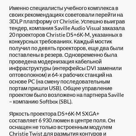
Именно специалисты учебного комплекса в
своих рекомендациях советовали перейти на
3DLP платформу от Christie. Успешно выиграв
тендер, компания Saville Audio Visual заказала
20 проекторов Christie DS+6K-M, указанных в
конкурсных требованиях. Каждый мостик
получил по девять проекторов, еще два были
поставлены в резерв. Одновременно была
проведена модернизация кабельной
инфраструктуры (интерфейсы DVI заменили
оптоволокном) и 64-х рабочих станций на
основе PC (на смену последовательным
портам пришли USB). Общее управление
проектом было возложено на партнера Saville
– компанию Softbox (SBL).
Яркость проектора DS+6K-M SXGA+
составляет 6 930 люмен в центре поля. Он
оснащен не только встроенным модулем
Christie Twist для размытия контуров и