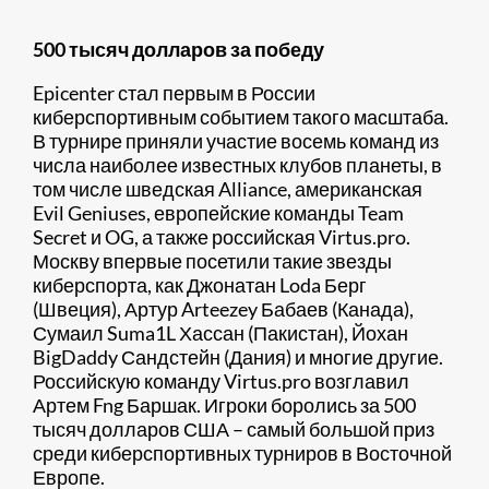
500 тысяч долларов за победу
Epicenter стал первым в России
киберспортивным событием такого масштаба.
В турнире приняли участие восемь команд из
числа наиболее известных клубов планеты, в
том числе шведская Alliance, американская
Evil Geniuses, европейские команды Team
Secret и OG, а также российская Virtus.pro.
Москву впервые посетили такие звезды
киберспорта, как Джонатан Loda Берг
(Швеция), Артур Arteezey Бабаев (Канада),
Сумаил Suma1L Хассан (Пакистан), Йохан
BigDaddy Сандстейн (Дания) и многие другие.
Российскую команду Virtus.pro возглавил
Артем Fng Баршак. Игроки боролись за 500
тысяч долларов США – самый большой приз
среди киберспортивных турниров в Восточной
Европе.