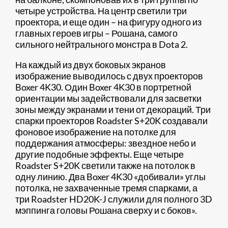
четыре устройства. На центр светили три
проектора, и еще один – на фигуру одного из
главных героев игры – Рошана, самого
сильного нейтрального монстра в Dota 2.
На каждый из двух боковых экранов
изображение выводилось с двух проекторов
Boxer 4K30. Один Boxer 4K30 в портретной
ориентации мы задействовали для засветки
зоны между экранами и тени от декораций. Три
спарки проекторов Roadster S+20K создавали
фоновое изображение на потолке для
поддержания атмосферы: звездное небо и
другие подобные эффекты. Еще четыре
Roadster S+20K светили также на потолок в
одну линию. Два Boxer 4K30 «добивали» углы
потолка, не захваченные тремя спарками, а
три Roadster HD20K-J служили для полного 3D
мэппинга головы Рошана сверху и с боков».