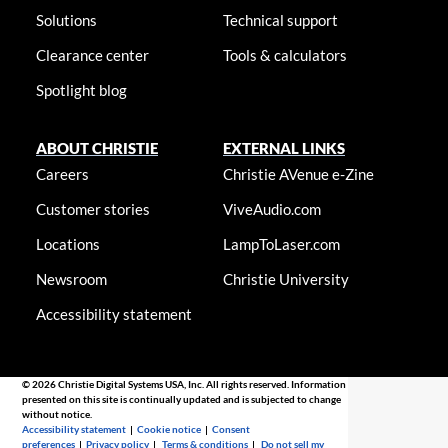
Solutions
Technical support
Clearance center
Tools & calculators
Spotlight blog
ABOUT CHRISTIE
EXTERNAL LINKS
Careers
Christie AVenue e-Zine
Customer stories
ViveAudio.com
Locations
LampToLaser.com
Newsroom
Christie University
Accessibility statement
© 2026 Christie Digital Systems USA, Inc. All rights reserved. Information
presented on this site is continually updated and is subjected to change
without notice.
Accessibility statement
|
Cookie notice
|
Consent
preferences
|
Privacy policy
|
Terms & conditions
|
Do not sell my