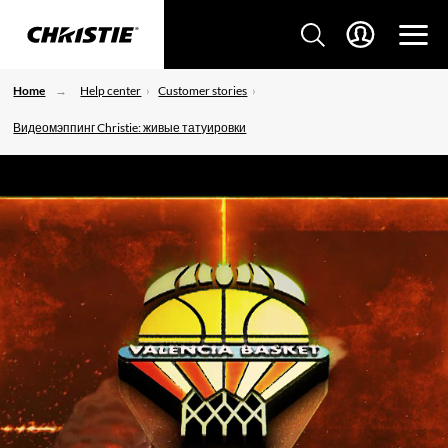
Home
Help center
Customer stories
Видеомэппинг Christie: живые татуировки