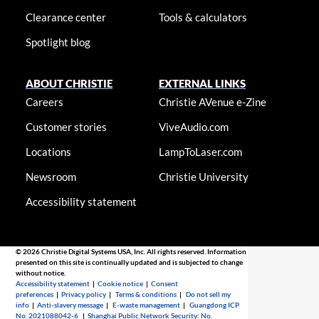
Clearance center
Tools & calculators
Spotlight blog
ABOUT CHRISTIE
EXTERNAL LINKS
Careers
Christie AVenue e-Zine
Customer stories
ViveAudio.com
Locations
LampToLaser.com
Newsroom
Christie University
Accessibility statement
© 2026 Christie Digital Systems USA, Inc. All rights reserved. Information
presented on this site is continually updated and is subjected to change
without notice.
Accessibility statement
|
Cookie notice
|
Consent
preferences
|
Privacy policy
|
Terms & conditions
|
Do not sell my
info
|
Anti-slavery message
|
E-waste management
|
Guangdong ICP
No. 2021088042-6
|
Shanghai Public Network Security: No.