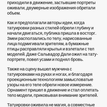
приходили в движение, застывшие портреты
оживали, двумерные изображения обретали
объем.
Как и предполагали авторы идеи, когда
татуировки разных стилей обрели глубину и
начали двигаться, публика пришла в восторг.
Змеи расползались по телу, нарисованные
лица подмигивали зрителям, а бумажные
птицы расправляли крылья и взлетали с тел
моделей. Даже Сальвадор Дали ожил на тату-
портрете, повел усами и поднял бровь.
Также на сцену вышел мужчина с
татуировками на руках и ногах, и благодаря
проекционным технологиям замысловатые
узоры на его теле обрели новое измерение.
Орнамент пришел в движение и стал оплетать
тело модели, приковывая внимание зрителей.
Татуировки оживила не магия, а совместные