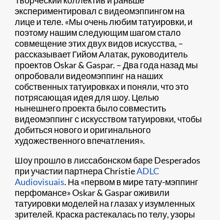
экспериментировал с видеомэппингом на
лице и теле. «Мы очень любим татуировки, и
поэтому нашим следующим шагом стало
совмещение этих двух видов искусства, –
рассказывает Гийом Алатак, руководитель
проектов Oskar & Gaspar. – Два года назад мы
опробовали видеомэппинг на наших
собственных татуировках и поняли, что это
потрясающая идея для шоу. Целью
нынешнего проекта было совместить
видеомэппинг с искусством татуировки, чтобы
добиться нового и оригинального
художественного впечатления».
Шоу прошло в лиссабонском баре Desperados
при участии партнера Christie
ADLC
Audiovisuais
. На «первом в мире тату-мэппинг
перфомансе» Oskar & Gaspar оживили
татуировки моделей на глазах у изумленных
зрителей. Краска растекалась по телу, узоры