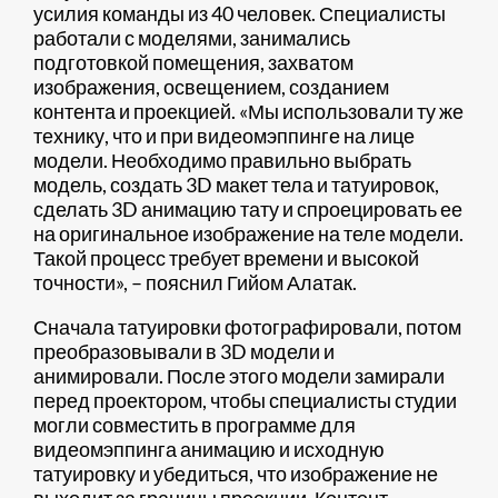
усилия команды из 40 человек. Специалисты
работали с моделями, занимались
подготовкой помещения, захватом
изображения, освещением, созданием
контента и проекцией. «Мы использовали ту же
технику, что и при видеомэппинге на лице
модели. Необходимо правильно выбрать
модель, создать 3D макет тела и татуировок,
сделать 3D анимацию тату и спроецировать ее
на оригинальное изображение на теле модели.
Такой процесс требует времени и высокой
точности», – пояснил Гийом Алатак.
Сначала татуировки фотографировали, потом
преобразовывали в 3D модели и
анимировали. После этого модели замирали
перед проектором, чтобы специалисты студии
могли совместить в программе для
видеомэппинга анимацию и исходную
татуировку и убедиться, что изображение не
выходит за границы проекции. Контент