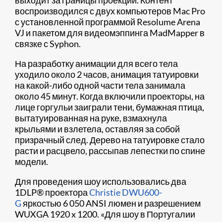
воспроизводился с двух компьютеров Mac Pro
с установленной программой Resolume Arena
VJ и пакетом для видеомэппинга MadMapper в
связке с Syphon.
На разработку анимации для всего тела
уходило около 2 часов, анимация татуировки
на какой-либо одной части тела занимала
около 45 минут. Когда включили проекторы, на
лице горгульи заиграли тени, бумажная птица,
вытатуированная на руке, взмахнула
крыльями и взлетела, оставляя за собой
призрачный след. Дерево на татуировке стало
расти и расцвело, рассыпав лепестки по спине
модели.
Для проведения шоу использовались два
1DLP® проектора
Christie DWU600-
G
яркостью 6 050 ANSI люмен и разрешением
WUXGA 1920 x 1200. «Для шоу в Португалии