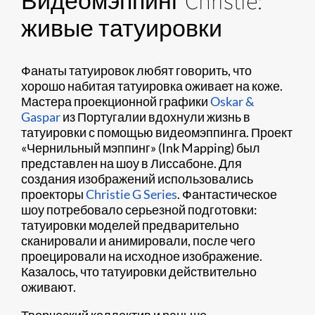
Видеомэппинг Christie:
живые татуировки
Фанаты татуировок любят говорить, что
хорошо набитая татуировка оживает на коже.
Мастера проекционной графики
Oskar &
Gaspar
из Португалии вдохнули жизнь в
татуировки с помощью видеомэппинга. Проект
«Чернильный мэппинг» (Ink Mapping) был
представлен на шоу в Лиссабоне. Для
создания изображений использовались
проекторы
Christie G Series
. Фантастическое
шоу потребовало серьезной подготовки:
татуировки моделей предварительно
сканировали и анимировали, после чего
проецировали на исходное изображение.
Казалось, что татуировки действительно
оживают.
Творческий коллектив и раньше