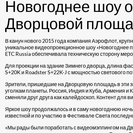
Новогоднее шоу о
Дворцовой площ
В канун нового 2015 года компания Аэрофлот, кру
уникальное видеопроекционное шоу «Новогоднее пут
ETC Russia обеспечивала техническую сторону мер
Для проекции на здание Зимнего дворца, длина фаса
S+20K и Roadster S+22K-J с мощностью светового по
Зрители, пришедшие на Дворцовую площадь в эти зи
уголкам планеты. Россия, Индия и Куба, Армения и 
сменяли друг друга как калейдоскоп. Контент для в
Яркое шоу продолжалось и в саму новогоднюю ночь, 
известной и по участию в Фестивале Света последни
«Мы рады были поработать с видеомэппингом на Дв