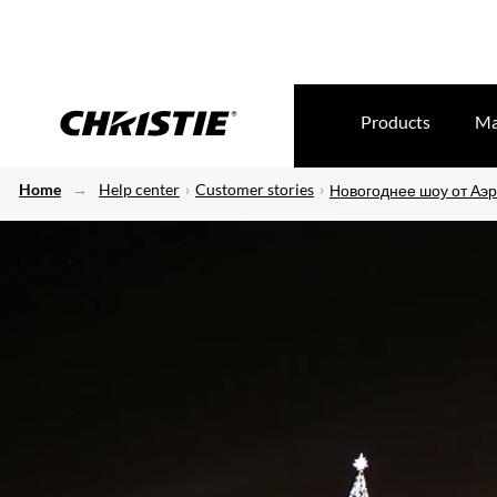
Products
Ma
Home
Help center
Customer stories
Новогоднее шоу от Аэ