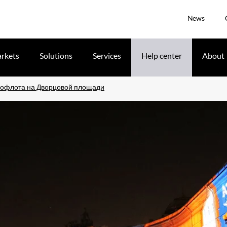
News
rkets
Solutions
Services
Help center
About
рофлота на Дворцовой площади