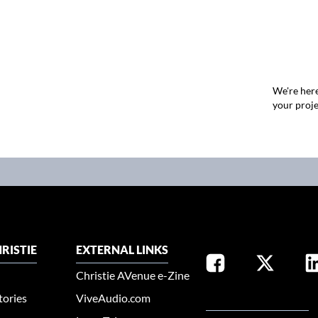
We're here
your proje
RISTIE
EXTERNAL LINKS
Christie AVenue e-Zine
tories
ViveAudio.com
SELECT YOUR REGION