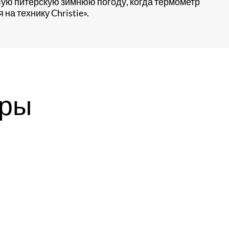
овую питерскую зимнюю погоду, когда термометр
на технику Christie».
ары