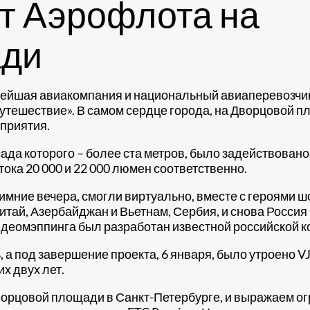
т Аэрофлота на
ади
пнейшая авиакомпания и национальный авиаперевозчик
ешествие». В самом сердце города, на Дворцовой пло
оприятия.
да которого – более ста метров, было задействовано 
тока 20 000 и 22 000 люмен соответственно.
мние вечера, смогли виртуально, вместе с героями ш
Китай, Азербайджан и Вьетнам, Сербия, и снова Росси
идеомэппинга был разработан известной российской ко
а под завершение проекта, 6 января, было утроено VJ
х двух лет.
орцовой площади в Санкт-Петербурге, и выражаем ог