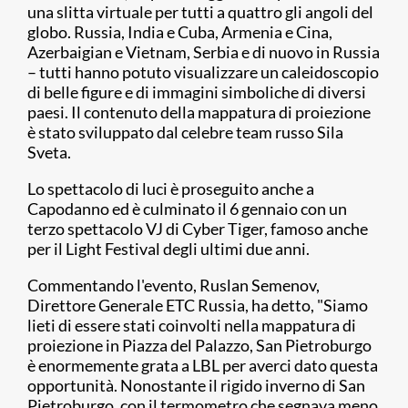
una slitta virtuale per tutti a quattro gli angoli del
globo. Russia, India e Cuba, Armenia e Cina,
Azerbaigian e Vietnam, Serbia e di nuovo in Russia
– tutti hanno potuto visualizzare un caleidoscopio
di belle figure e di immagini simboliche di diversi
paesi. Il contenuto della mappatura di proiezione
è stato sviluppato dal celebre team russo Sila
Sveta.
Lo spettacolo di luci è proseguito anche a
Capodanno ed è culminato il 6 gennaio con un
terzo spettacolo VJ di Cyber Tiger, famoso anche
per il Light Festival degli ultimi due anni.
Commentando l'evento, Ruslan Semenov,
Direttore Generale ETC Russia, ha detto, "Siamo
lieti di essere stati coinvolti nella mappatura di
proiezione in Piazza del Palazzo, San Pietroburgo
è enormemente grata a LBL per averci dato questa
opportunità. Nonostante il rigido inverno di San
Pietroburgo, con il termometro che segnava meno