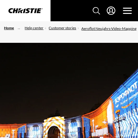
Home
Help center
Customer stories
Aeroflot Neujahrs-Video-Mapping