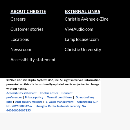
ABOUT CHRISTIE
EXTERNAL LINKS
Careers
Christie AVenue e-Zine
Customer stories
ViveAudio.com
Locations
LampToLaser.com
Newsroom
Christie University
Accessibility statement
© 2026 Christie Digital Systems USA, Inc. All rights reserved. Information
presented on this site is continually updated and is subjected to change
without notice.
Accessibility statement
|
Cookie notice
|
Consent
preferences
|
Privacy policy
|
Terms & conditions
|
Do not sell my
info
|
Anti-slavery message
|
E-waste management
|
Guangdong ICP
No. 2021088042-6
|
Shanghai Public Network Security: No.
44030002007155