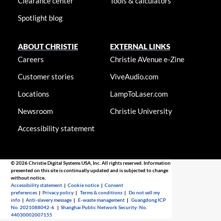
Clearance center
Tools & calculators
Spotlight blog
ABOUT CHRISTIE
EXTERNAL LINKS
Careers
Christie AVenue e-Zine
Customer stories
ViveAudio.com
Locations
LampToLaser.com
Newsroom
Christie University
Accessibility statement
© 2026 Christie Digital Systems USA, Inc. All rights reserved. Information
presented on this site is continually updated and is subjected to change
without notice.
Accessibility statement
|
Cookie notice
|
Consent
preferences
|
Privacy policy
|
Terms & conditions
|
Do not sell my
info
|
Anti-slavery message
|
E-waste management
|
Guangdong ICP
No. 2021088042-6
|
Shanghai Public Network Security: No.
44030002007155