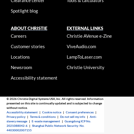
Clearance center
Tools & calculators
Spotlight blog
ABOUT CHRISTIE
EXTERNAL LINKS
Careers
Christie AVenue e-Zine
Customer stories
ViveAudio.com
Locations
LampToLaser.com
Newsroom
Christie University
Accessibility statement
© 2026 Christie Digital Systems USA, Inc. All rights reserved. Information
presented on this site is continually updated and is subjected to change
without notice.
Accessibility statement
|
Cookie notice
|
Consent preferences
|
Privacy policy
|
Terms & conditions
|
Do not sell my info
|
Anti-
slavery message
|
E-waste management
|
Guangdong ICP No.
2021088042-6
|
Shanghai Public Network Security: No.
44030002007155