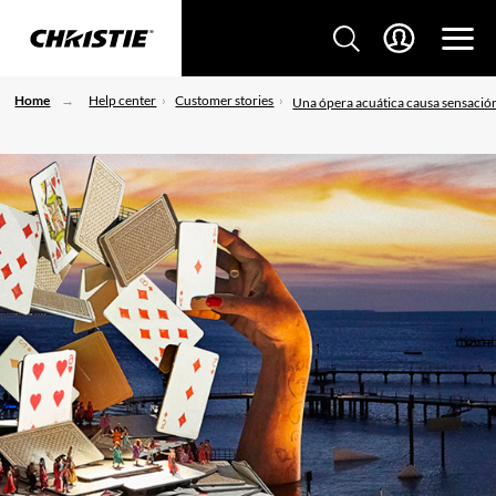
Home
Help center
Customer stories
Una ópera acuática causa sensació