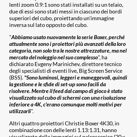
lenti zoom 0.9:1 sono stati installati su un telaio,
due di essi sono stati messi in ciascuno dei bordi
superiori del cubo, proiettando un'immagine
inversa sul lato opposto del cubo.
"
Abbiamo usato nuovamente la serie Boxer, perché
attualmente sono i proiettori più avanzati della loro
categoria, non solo tra le nostre attrezzature, ma nel
mercato del noleggio nel suo complesso
", ha
dichiarato Evgeny Marinichev, direttore tecnico
degli specialisti di eventi live, Big Screen Service
(BSS).
"Sono luminosi, leggeri e maneggevoli, quindi
la gestione e le sfide di set-up sono facili da
risolvere. Mentre il feed dal campo di gioco è stato
visualizzato sul cubo di schermi con una risoluzione
inferiore a 4K, c'erano comunque molti motivi per
utilizzarli
".
Altri quattro proiettori Christie Boxer 4K30, in
combinazione con delle lenti 1.13:1.31, hanno
visualizzato delle immagini sul palcoscenico (20 x