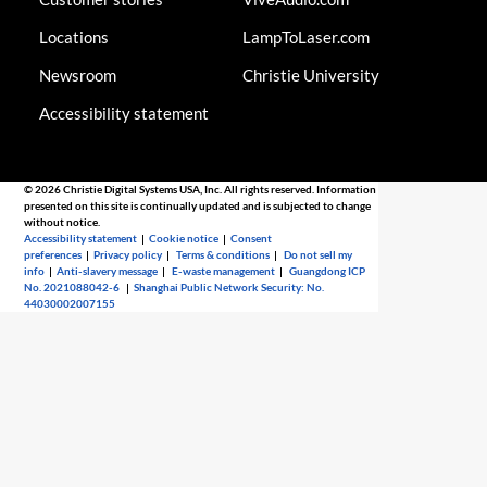
Locations
LampToLaser.com
Newsroom
Christie University
Accessibility statement
© 2026 Christie Digital Systems USA, Inc. All rights reserved. Information
presented on this site is continually updated and is subjected to change
without notice.
Accessibility statement
|
Cookie notice
|
Consent
preferences
|
Privacy policy
|
Terms & conditions
|
Do not sell my
info
|
Anti-slavery message
|
E-waste management
|
Guangdong ICP
No. 2021088042-6
|
Shanghai Public Network Security: No.
44030002007155