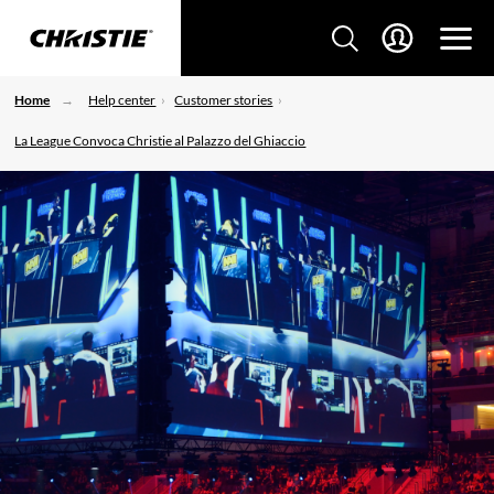
Home
Help center
Customer stories
La League Convoca Christie al Palazzo del Ghiaccio