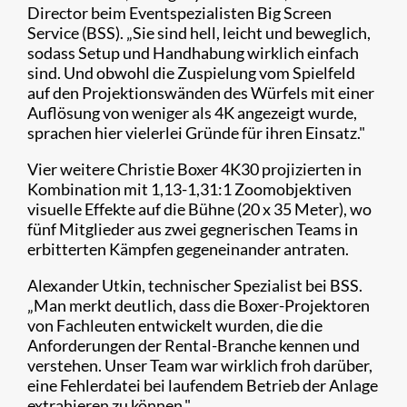
Director beim Eventspezialisten Big Screen
Service (BSS). „Sie sind hell, leicht und beweglich,
sodass Setup und Handhabung wirklich einfach
sind. Und obwohl die Zuspielung vom Spielfeld
auf den Projektionswänden des Würfels mit einer
Auflösung von weniger als 4K angezeigt wurde,
sprachen hier vielerlei Gründe für ihren Einsatz."
Vier weitere Christie Boxer 4K30 projizierten in
Kombination mit 1,13-1,31:1 Zoomobjektiven
visuelle Effekte auf die Bühne (20 x 35 Meter), wo
fünf Mitglieder aus zwei gegnerischen Teams in
erbitterten Kämpfen gegeneinander antraten.
Alexander Utkin, technischer Spezialist bei BSS.
„Man merkt deutlich, dass die Boxer-Projektoren
von Fachleuten entwickelt wurden, die die
Anforderungen der Rental-Branche kennen und
verstehen. Unser Team war wirklich froh darüber,
eine Fehlerdatei bei laufendem Betrieb der Anlage
extrahieren zu können."