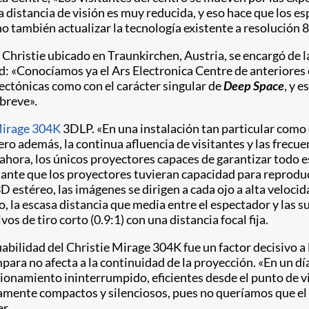
la distancia de visión es muy reducida, y eso hace que los e
ino también actualizar la tecnología existente a resolución
 Christie ubicado en Traunkirchen, Austria, se encargó de la 
ld: «Conocíamos ya el Ars Electronica Centre de anterior
tectónicas como con el carácter singular de
Deep Space
, y 
 breve».
irage 304K
3DLP. «En una instalación tan particular como 
ero además, la continua afluencia de visitantes y las frecu
r ahora, los únicos proyectores capaces de garantizar todo 
ante que los proyectores tuvieran capacidad para reproduc
D estéreo, las imágenes se dirigen a cada ojo a alta velocid
so, la escasa distancia que media entre el espectador y las
s de tiro corto (0.9:1) con una distancia focal fija.
fiabilidad del Christie Mirage 304K fue un factor decisivo a
 lámpara no afecta a la continuidad de la proyección. «En un 
onamiento ininterrumpido, eficientes desde el punto de v
amente compactos y silenciosos, pues no queríamos que el 
r.