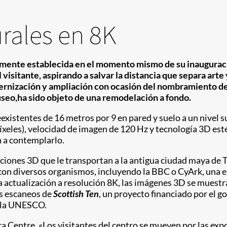
rales en 8K
amente establecida en el momento mismo de su inauguraci
isitante, aspirando a salvar la distancia que separa arte y
rnización y ampliación con ocasión del nombramiento de 
useo,ha sido objeto de una remodelación a fondo.
existentes de 16 metros por 9 en pared y suelo a un nivel s
xeles), velocidad de imagen de 120 Hz y tecnología 3D est
n a contemplarlo.
ciones 3D que le transportan a la antigua ciudad maya de T
ja con diversos organismos, incluyendo la BBC o CyArk, un
 actualización a resolución 8K, las imágenes 3D se muestr
es escaneos de
Scottish Ten
, un proyecto financiado por el 
r la UNESCO.
a Centre, «Los visitantes del centro se mueven por las exp