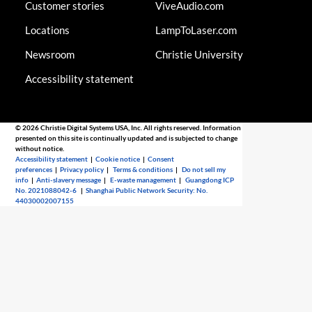
Customer stories
ViveAudio.com
Locations
LampToLaser.com
Newsroom
Christie University
Accessibility statement
© 2026 Christie Digital Systems USA, Inc. All rights reserved. Information
presented on this site is continually updated and is subjected to change
without notice.
Accessibility statement
|
Cookie notice
|
Consent
preferences
|
Privacy policy
|
Terms & conditions
|
Do not sell my
info
|
Anti-slavery message
|
E-waste management
|
Guangdong ICP
No. 2021088042-6
|
Shanghai Public Network Security: No.
44030002007155