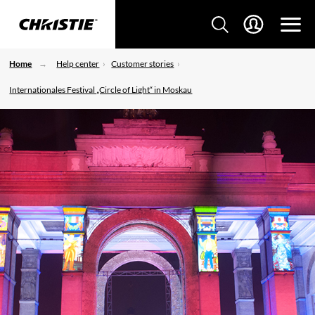
Home
Help center
Customer stories
Internationales Festival „Circle of Light“ in Moskau