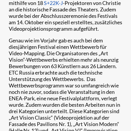
mithilfe von 18
S+22K-J
-Projektoren von Christie
an die historische Fassade des Theaters. Zudem
wurde bei der Abschlusszeremonie des Festivals
am 14. Oktober ein speziell erstelltes, zusätzliches
Videoprojektionsprogramm aufgeführt.
Genau wie im Vorjahr gab es auch bei dem
diesjährigen Festival einen Wettbewerb für
Video-Mapping. Die Organisatoren des „Art
Vision“-Wettbewerbs erhielten mehr als neunzig
Bewerbungen von 63 Künstlern aus 26 Ländern.
ETC Russia erbrachte auch die technische
Unterstützung des Wettbewerbs. Das
Wettbewerbsprogramm war so umfangreich wie
noch nie zuvor, sodass die Veranstaltung in den
ENEA-Park, eine neue Festivalplattform, verlegt
wurde. Zudem wurden die besten Arbeiten nun in
drei Kategorien unterteilt. Diese Kategorien sind
„Art Vision Classic“ (Videoprojektion auf der
Fassade des Pavillons Nr. 1), „Art Vision Modern“
(Halle Nr. 12) und „Art Vision VJ“ (Improvisation