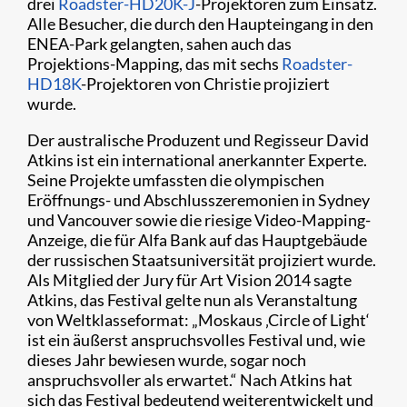
drei
Roadster-HD20K-J
-Projektoren zum Einsatz.
Alle Besucher, die durch den Haupteingang in den
ENEA-Park gelangten, sahen auch das
Projektions-Mapping, das mit sechs
Roadster-
HD18K
-Projektoren von Christie projiziert
wurde.
Der australische Produzent und Regisseur David
Atkins ist ein international anerkannter Experte.
Seine Projekte umfassten die olympischen
Eröffnungs- und Abschlusszeremonien in Sydney
und Vancouver sowie die riesige Video-Mapping-
Anzeige, die für Alfa Bank auf das Hauptgebäude
der russischen Staatsuniversität projiziert wurde.
Als Mitglied der Jury für Art Vision 2014 sagte
Atkins, das Festival gelte nun als Veranstaltung
von Weltklasseformat: „Moskaus ‚Circle of Light‘
ist ein äußerst anspruchsvolles Festival und, wie
dieses Jahr bewiesen wurde, sogar noch
anspruchsvoller als erwartet.“ Nach Atkins hat
sich das Festival bedeutend weiterentwickelt und