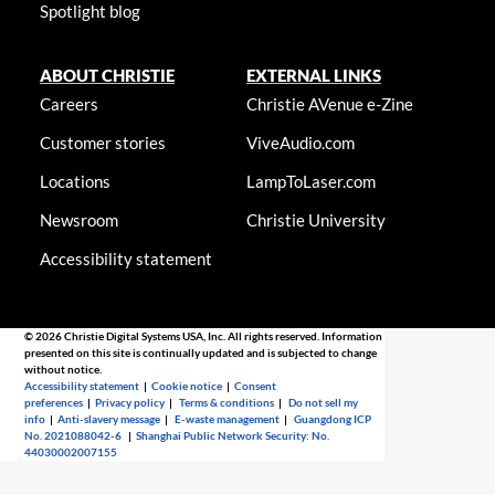
Spotlight blog
ABOUT CHRISTIE
EXTERNAL LINKS
Careers
Christie AVenue e-Zine
Customer stories
ViveAudio.com
Locations
LampToLaser.com
Newsroom
Christie University
Accessibility statement
© 2026 Christie Digital Systems USA, Inc. All rights reserved. Information
presented on this site is continually updated and is subjected to change
without notice.
Accessibility statement
|
Cookie notice
|
Consent
preferences
|
Privacy policy
|
Terms & conditions
|
Do not sell my
info
|
Anti-slavery message
|
E-waste management
|
Guangdong ICP
No. 2021088042-6
|
Shanghai Public Network Security: No.
44030002007155