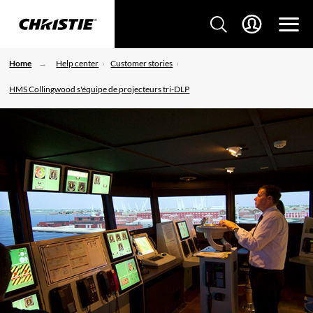
Home
Help center
Customer stories
HMS Collingwood s'équipe de projecteurs tri-DLP