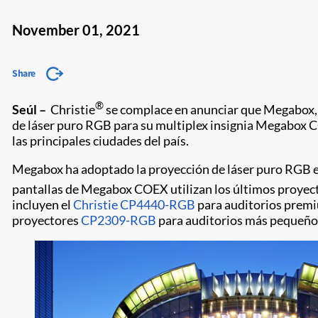
November 01, 2021
Share
®
Seúl –
Christie
se complace en anunciar que Megabox, l
de láser puro RGB para su multiplex insignia Megabox CO
las principales ciudades del país.
Megabox ha adoptado la proyección de láser puro RGB en 
pantallas de Megabox COEX utilizan los últimos proyect
incluyen el
Christie CP4440-RGB
para auditorios premi
proyectores
CP2309-RGB
para auditorios más pequeños.