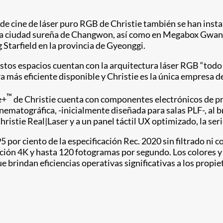
e cine de láser puro RGB de Christie también se han ins
 la ciudad sureña de Changwon, así como en Megabox Gw
arfield en la provincia de Gyeonggi.
stos espacios cuentan con la arquitectura láser RGB “todo 
tura más eficiente disponible y Christie es la única empresa
™
e+
de Christie cuenta con componentes electrónicos de pr
nematográfica, -inicialmente diseñada para salas PLF-, al 
ristie Real|Laser y a un panel táctil UX optimizado, la ser
por ciento de la especificación Rec. 2020 sin filtrado ni co
ión 4K y hasta 120 fotogramas por segundo. Los colores y 
 brindan eficiencias operativas significativas a los propiet