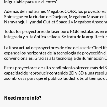
inigualable para sus clientes”.
Además del multicines Megabox COEX, los proyectores d
Shinsegae en la ciudad de Daejeon, Megabox Masan en
Namyangju Hyundai Outlet Space 1 y Megabox Anseong St
Todos los proyectores de láser puro RGB instalados en e
integrada y ruta óptica sellada. Se trata de la arquitec
La línea actual de proyectores de cine de la serie CineLif
expande los horizontes de la tecnología de proyección ci
convencionales. Gracias a la tecnología de iluminación Ch
Estos proyectores de alto rendimiento ofrecen más del 95 
capacidad de reproducir contenido 2D y 3D a una resoluc
asombrosas para que el público las disfrute, al tiempo que
Need more info?