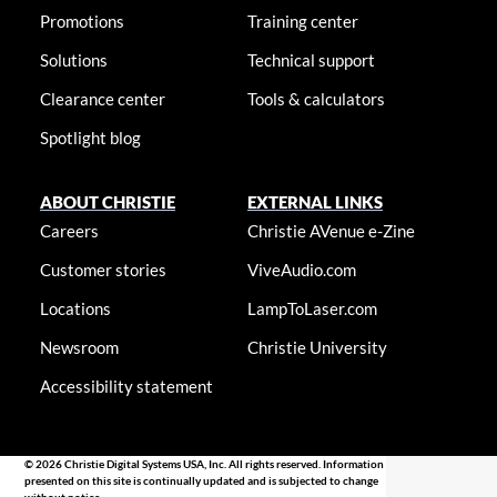
Promotions
Training center
Solutions
Technical support
Clearance center
Tools & calculators
Spotlight blog
ABOUT CHRISTIE
EXTERNAL LINKS
Careers
Christie AVenue e-Zine
Customer stories
ViveAudio.com
Locations
LampToLaser.com
Newsroom
Christie University
Accessibility statement
© 2026 Christie Digital Systems USA, Inc. All rights reserved. Information
presented on this site is continually updated and is subjected to change