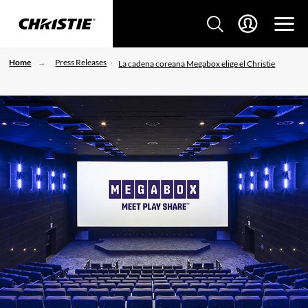
Home
Press Releases
La cadena coreana Megabox elige el Christie