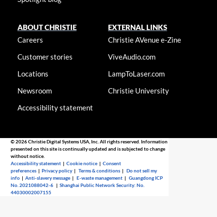
ABOUT CHRISTIE
EXTERNAL LINKS
Careers
Christie AVenue e-Zine
Customer stories
ViveAudio.com
Locations
LampToLaser.com
Newsroom
Christie University
Accessibility statement
© 2026 Christie Digital Systems USA, Inc. All rights reserved. Information
presented on this site is continually updated and is subjected to change
without notice.
Accessibility statement
|
Cookie notice
|
Consent
preferences
|
Privacy policy
|
Terms & conditions
|
Do not sell my
info
|
Anti-slavery message
|
E-waste management
|
Guangdong ICP
No. 2021088042-6
|
Shanghai Public Network Security: No.
44030002007155