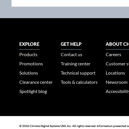
EXPLORE
GET HELP
ABOUT CH
Products
Contact us
Careers
Promotions
Training center
Customer s
Solutions
Technical support
Locations
Clearance center
Tools & calculators
Newsroom
Spotlight blog
Accessibili
© 2026 Christie Digital Systems USA, Inc. All rights reserved. Information presented o