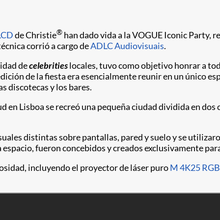
®
 LCD
de Christie
han dado vida a la VOGUE Iconic Party, re
técnica corrió a cargo de
ADLC Audiovisuais
.
tidad de
celebrities
locales, tuvo como objetivo honrar a t
ición de la fiesta era esencialmente reunir en un único esp
as discotecas y los bares.
 en Lisboa se recreó una pequeña ciudad dividida en dos ca
uales distintas sobre pantallas, pared y suelo y se utiliza
a espacio, fueron concebidos y creados exclusivamente para
osidad, incluyendo el proyector de láser puro
M 4K25 RGB