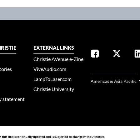
RISTIE
EXTERNAL LINKS
Christie AVenue e-Zine
tories
ViveAudio.com
SELECT YOUR REGION
LampToLaser.com
Americas & Asia Pacific
Christie University
ty statement
n this site is continually updated and is subjected to change without notice.