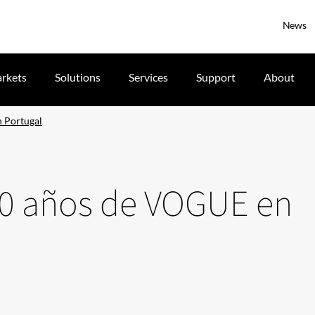
News
rkets
Solutions
Services
Support
About
n Portugal
 20 años de VOGUE en