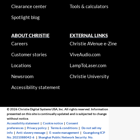
Clearance center
Tools & calculators
Spotlight blog
ABOUT CHRISTIE
EXTERNAL LINKS
Careers
Christie AVenue e-Zine
Customer stories
ViveAudio.com
Locations
LampToLaser.com
Newsroom
Christie University
Accessibility statement
© 2026 Christie Digital Systems USA, Inc. All rights reserved. Information
presented on this site is continually updated and is subjected to change
without notice.
Accessibility statement
|
Cookie notice
|
Consent
preferences
|
Privacy policy
|
Terms & conditions
|
Do not sell my
info
|
Anti-slavery message
|
E-waste management
|
Guangdong ICP
No. 2021088042-6
|
Shanghai Public Network Security: No.