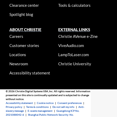
Clearance center
Tools & calculators
Spotlight blog
ABOUT CHRISTIE
EXTERNAL LINKS
Careers
Christie AVenue e-Zine
Customer stories
ViveAudio.com
Locations
LampToLaser.com
Newsroom
Christie University
Accessibility statement
© 2026 Christie Digital Systems USA, Inc. All rights reserved. Information
presented on this site is continually updated and is subjected to change
without notice.
Accessibility statement
|
Cookie notice
|
Consent preferences
|
Privacy policy
|
Terms & conditions
|
Do not sell my info
|
Anti-
slavery message
|
E-waste management
|
Guangdong ICP No.
2021088042-6
|
Shanghai Public Network Security: No.