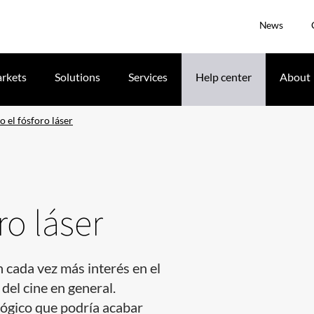
News
rkets
Solutions
Services
Help center
About
 el fósforo láser
ro láser
n cada vez más interés en el
 del cine en general.
ógico que podría acabar