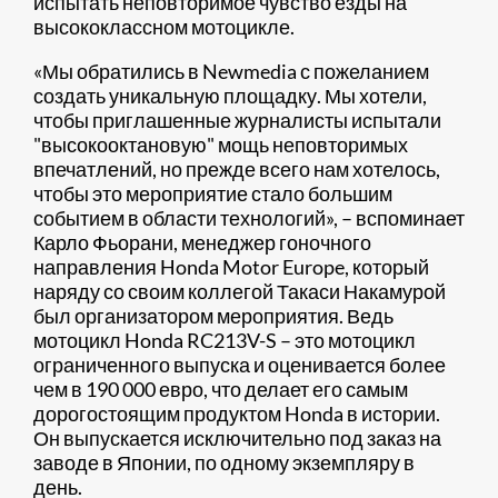
испытать неповторимое чувство езды на
высококлассном мотоцикле.
«Мы обратились в Newmedia с пожеланием
создать уникальную площадку. Мы хотели,
чтобы приглашенные журналисты испытали
"высокооктановую" мощь неповторимых
впечатлений, но прежде всего нам хотелось,
чтобы это мероприятие стало большим
событием в области технологий», – вспоминает
Карло Фьорани, менеджер гоночного
направления Honda Motor Europe, который
наряду со своим коллегой Такаси Накамурой
был организатором мероприятия. Ведь
мотоцикл Honda RC213V-S – это мотоцикл
ограниченного выпуска и оценивается более
чем в 190 000 евро, что делает его самым
дорогостоящим продуктом Honda в истории.
Он выпускается исключительно под заказ на
заводе в Японии, по одному экземпляру в
день.