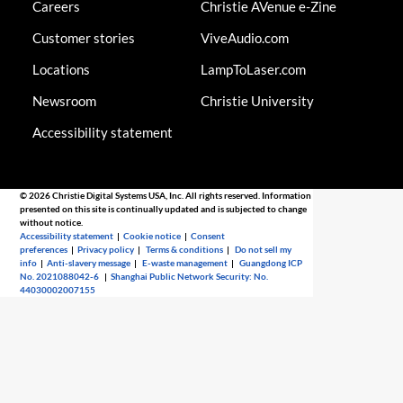
Careers
Christie AVenue e-Zine
Customer stories
ViveAudio.com
Locations
LampToLaser.com
Newsroom
Christie University
Accessibility statement
© 2026 Christie Digital Systems USA, Inc. All rights reserved. Information
presented on this site is continually updated and is subjected to change
without notice.
Accessibility statement
|
Cookie notice
|
Consent
preferences
|
Privacy policy
|
Terms & conditions
|
Do not sell my
info
|
Anti-slavery message
|
E-waste management
|
Guangdong ICP
No. 2021088042-6
|
Shanghai Public Network Security: No.
44030002007155