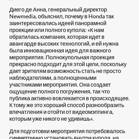
Диего де Анна, генеральный директор
Newmedia, объяснил, почему в Honda так
заинтересовались идеей панорамной
проекции или полного купола: «К нам
обратилась компания, которая идет в
авангарде высоких технологий, и ей нужна
была инновационная идея для важного
мероприятия. Полнокупольная проекция
прекрасно подходит для этой цели, поскольку
дает зрителям возможность стать не просто
наблюдателями, а полноценными
участниками мероприятия. Она создает
ощущение полного погружения, так что
публика активно вовлекается в происходящее.
К тому же это хороший способ разнообразить
впечатления и отойти от видеомэппинга,
которым уже никого не удивишь».
Для подготовки мероприятия потребовалось
симметрично установить внутри купола, на