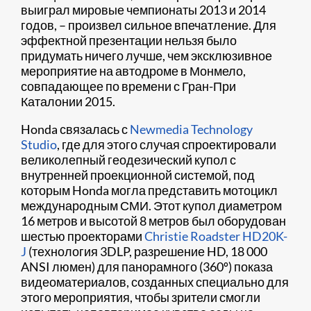
выиграл мировые чемпионаты 2013 и 2014
годов, – произвел сильное впечатление. Для
эффектной презентации нельзя было
придумать ничего лучше, чем эксклюзивное
мероприятие на автодроме в Монмело,
совпадающее по времени с Гран-При
Каталонии 2015.
Honda связалась с
Newmedia Technology
Studio
, где для этого случая спроектировали
великолепный геодезический купол с
внутренней проекционной системой, под
которым Honda могла представить мотоцикл
международным СМИ. Этот купол диаметром
16 метров и высотой 8 метров был оборудован
шестью проекторами
Christie Roadster HD20K-
J
(технология 3DLP, разрешение HD, 18 000
ANSI люмен) для панорамного (360º) показа
видеоматериалов, созданных специально для
этого мероприятия, чтобы зрители смогли