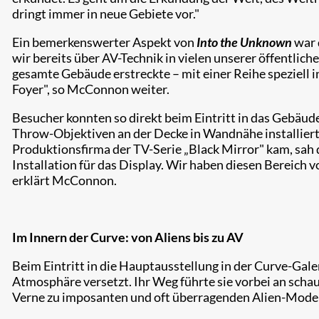
dringt immer in neue Gebiete vor."
Ein bemerkenswerter Aspekt von
Into the Unknown
war 
wir bereits über AV-Technik in vielen unserer öffentlic
gesamte Gebäude erstreckte – mit einer Reihe speziell 
Foyer", so McConnon weiter.
Besucher konnten so direkt beim Eintritt in das Gebäud
Throw-Objektiven an der Decke in Wandnähe installiert,
Produktionsfirma der TV-Serie „Black Mirror" kam, sah 
Installation für das Display. Wir haben diesen Bereich v
erklärt McConnon.
Im Innern der Curve: von Aliens bis zu AV
Beim Eintritt in die Hauptausstellung in der Curve-Gal
Atmosphäre versetzt. Ihr Weg führte sie vorbei an sch
Verne zu imposanten und oft überragenden Alien-Model