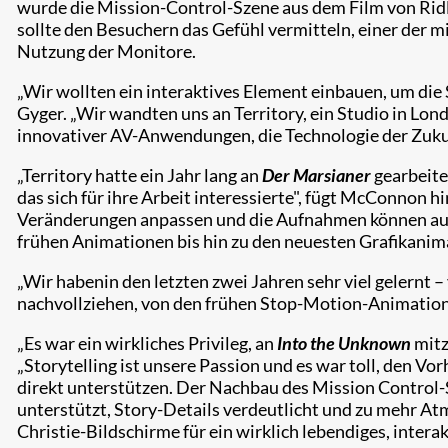
wurde die Mission-Control-Szene aus dem Film von Ridl
sollte den Besuchern das Gefühl vermitteln, einer der 
Nutzung der Monitore.
„Wir wollten ein interaktives Element einbauen, um die 
Gyger. „Wir wandten uns an Territory, ein Studio in Lon
innovativer AV-Anwendungen, die Technologie der Zukunf
„Territory hatte ein Jahr lang an
Der Marsianer
gearbeite
das sich für ihre Arbeit interessierte", fügt McConnon 
Veränderungen anpassen und die Aufnahmen können auch 
frühen Animationen bis hin zu den neuesten Grafikanim
„Wir habenin den letzten zwei Jahren sehr viel gelernt 
nachvollziehen, von den frühen Stop-Motion-Animatione
„Es war ein wirkliches Privileg, an
Into the Unknown
mitz
„Storytelling ist unsere Passion und es war toll, den V
direkt unterstützen. Der Nachbau des Mission Control-Se
unterstützt, Story-Details verdeutlicht und zu mehr A
Christie-Bildschirme für ein wirklich lebendiges, intera