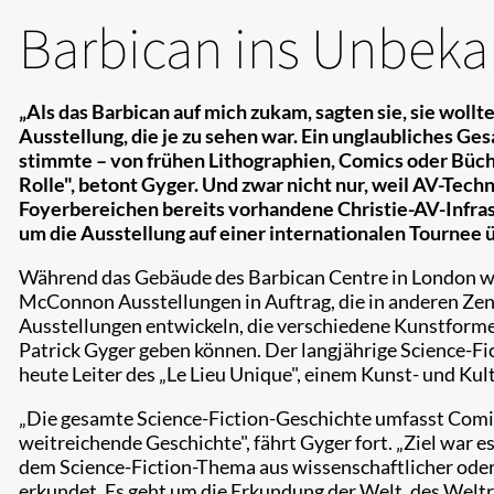
Barbican ins Unbeka
„Als das Barbican auf mich zukam, sagten sie, sie wollt
Ausstellung, die je zu sehen war. Ein unglaubliches G
stimmte – von frühen Lithographien, Comics oder Büche
Rolle", betont Gyger. Und zwar nicht nur, weil AV-Tec
Foyerbereichen bereits vorhandene Christie-AV-Infras
um die Ausstellung auf einer internationalen Tournee 
Während das Gebäude des Barbican Centre in London welt
McConnon Ausstellungen in Auftrag, die in anderen Zen
Ausstellungen entwickeln, die verschiedene Kunstformen
Patrick Gyger geben können. Der langjährige Science-F
heute Leiter des „Le Lieu Unique", einem Kunst- und Ku
„Die gesamte Science-Fiction-Geschichte umfasst Comics
weitreichende Geschichte", fährt Gyger fort. „Ziel war e
dem Science-Fiction-Thema aus wissenschaftlicher oder 
erkundet. Es geht um die Erkundung der Welt, des Welt