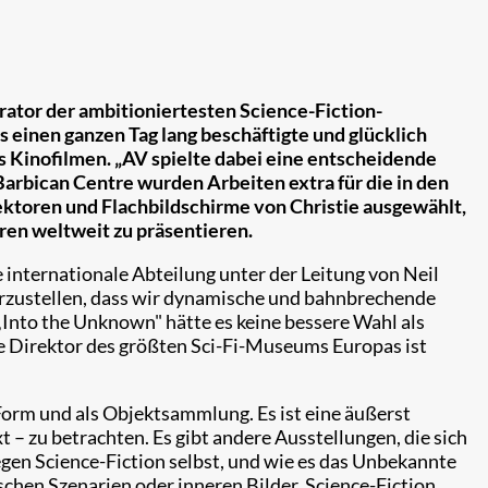
Kurator der ambitioniertesten Science-Fiction-
 einen ganzen Tag lang beschäftigte und glücklich
s Kinofilmen. „AV spielte dabei eine entscheidende
Barbican Centre wurden Arbeiten extra für die in den
ektoren und Flachbildschirme von Christie ausgewählt,
en weltweit zu präsentieren.​
internationale Abteilung unter der Leitung von Neil
erzustellen, dass wir dynamische und bahnbrechende
„Into the Unknown" hätte es keine bessere Wahl als
ge Direktor des größten Sci-Fi-Museums Europas ist
Form und als Objektsammlung. Es ist eine äußerst
 – zu betrachten. Es gibt andere Ausstellungen, die sich
egen Science-Fiction selbst, und wie es das Unbekannte
chen Szenarien oder inneren Bilder. Science-Fiction