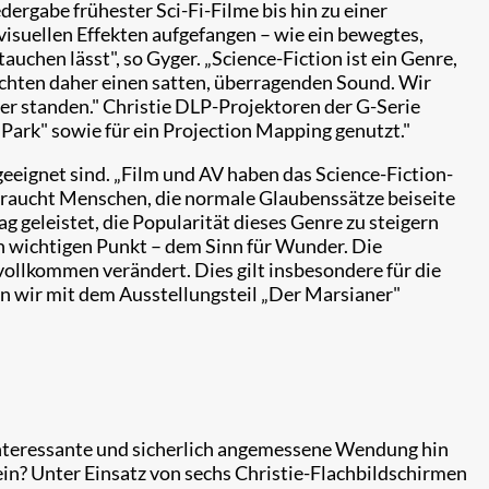
ergabe frühester Sci-Fi-Filme bis hin zu einer
isuellen Effekten aufgefangen – wie ein bewegtes,
uchen lässt", so Gyger. „Science-Fiction ist ein Genre,
uchten daher einen satten, überragenden Sound. Wir
er standen." Christie DLP-Projektoren der G-Serie
Park" sowie für ein Projection Mapping genutzt."
geeignet sind. „Film und AV haben das Science-Fiction-
 braucht Menschen, die normale Glaubenssätze beiseite
g geleistet, die Popularität dieses Genre zu steigern
n wichtigen Punkt – dem Sinn für Wunder. Die
ollkommen verändert. Dies gilt insbesondere für die
n wir mit dem Ausstellungsteil „Der Marsianer"
interessante und sicherlich angemessene Wendung hin
sein? Unter Einsatz von sechs Christie-Flachbildschirmen