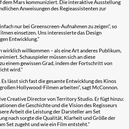
uf dem Mars kommuniziert. Die interaktive Ausstellung
mündlichen Anweisungen des Regieassistenten zur
einfach nur bei Greenscreen-Aufnahmen zu zeigen", so
Filmen einsetzen. Uns interessierte das Design
igen Entwicklung."
en wirklich willkommen – als eine Art anderes Publikum,
animiert. Schauspieler müssen sich an diese
zu einem gewissen Grad, indem der Fortschritt von
icht wird."
 Es lässt sich fast die gesamte Entwicklung des Kinos
an großen Hollywood-Filmen arbeiten", sagt McConnon.
e Creative Director von Territory Studio. Er fügt hinzu:
mationen die Geschichte und die Vision des Regisseurs
ere Arbeit die Leistung der Darsteller am Set
ng nach sorgte die Qualität, Klarheit und Größe der
 am Set zugeht und wie ein Film entsteht."