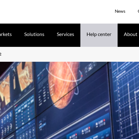
News
rkets
Solutions
Services
Help center
About
e