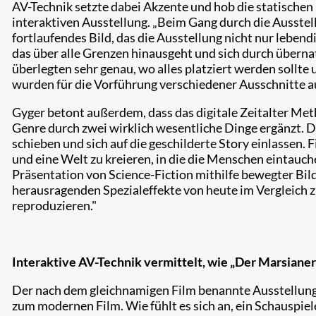
AV-Technik setzte dabei Akzente und hob die statischen 
interaktiven Ausstellung. „Beim Gang durch die Ausstel
fortlaufendes Bild, das die Ausstellung nicht nur lebend
das über alle Grenzen hinausgeht und sich durch überna
überlegten sehr genau, wo alles platziert werden soll
wurden für die Vorführung verschiedener Ausschnitte a
Gyger betont außerdem, dass das digitale Zeitalter Meth
Genre durch zwei wirklich wesentliche Dinge ergänzt. D
schieben und sich auf die geschilderte Story einlassen. 
und eine Welt zu kreieren, in die die Menschen eintauc
Präsentation von Science-Fiction mithilfe bewegter Bil
herausragenden Spezialeffekte von heute im Vergleich 
reproduzieren."
Interaktive AV-Technik vermittelt, wie „Der Marsiane
Der nach dem gleichnamigen Film benannte Ausstellung
zum modernen Film. Wie fühlt es sich an, ein Schauspiele