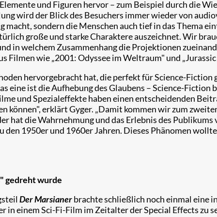
Elemente und Figuren hervor – zum Beispiel durch die Wied
lung wird der Blick des Besuchers immer wieder von audiov
ig macht, sondern die Menschen auch tief in das Thema einta
türlich große und starke Charaktere auszeichnet. Wir bra
te und in welchem Zusammenhang die Projektionen zueinand
us Filmen wie „2001: Odyssee im Weltraum" und „Jurassic 
oden hervorgebracht hat, die perfekt für Science-Fiction 
as eine ist die Aufhebung des Glaubens – Science-Fiction
Filme und Spezialeffekte haben einen entscheidenden Beitra
hen können", erklärt Gyger. „Damit kommen wir zum zweite
der hat die Wahrnehmung und das Erlebnis des Publikums v
zu den 1950er und 1960er Jahren. Dieses Phänomen wollte
r" gedreht wurde
steil
Der Marsianer
brachte schließlich noch einmal eine 
r in einem Sci-Fi-Film im Zeitalter der Special Effects zu 