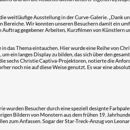
die weitläufige Ausstellung in der Curve-Galerie. „Dank un
hen Bereiche. Wir konnten unseren Besuchern damit ein umfa
in Auftrag gegebener Arbeiten, Kurzfilmen von Künstlern 
e in das Thema eintauchen. Hier wurde eine Reihe von Chr
 um ein langes Display zu bilden, das sich über den gesa
die sechs Christie Captiva-Projektoren, notierte die Anfor
orher noch nie auf diese Weise genutzt. Es war eine absolu
erie wurden Besucher durch eine speziell designte Farbpa
aurigen Bildern von Monstern aus dem frühen 19. Jahrhunde
len zum Anfassen. Sogar der Star-Treck-Anzug von Leona