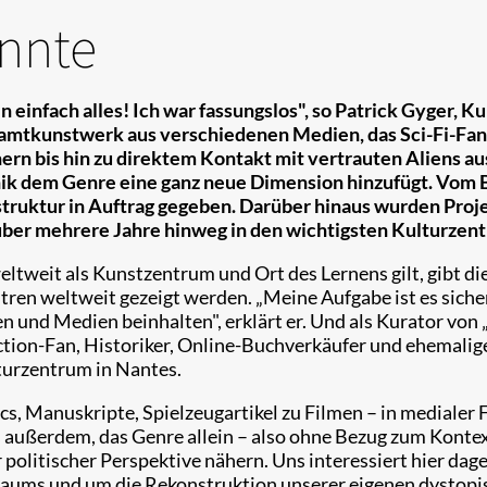
nnte
en einfach alles! Ich war fassungslos", so Patrick Gyger, 
esamtkunstwerk aus verschiedenen Medien, das Sci-Fi-Fans
rn bis hin zu direktem Kontakt mit vertrauten Aliens au
hnik dem Genre eine ganz neue Dimension hinzufügt. Vom 
truktur in Auftrag gegeben. Darüber hinaus wurden Proj
über mehrere Jahre hinweg in den wichtigsten Kulturzentr
weit als Kunstzentrum und Ort des Lernens gilt, gibt die 
tren weltweit gezeigt werden. „Meine Aufgabe ist es sich
 und Medien beinhalten", erklärt er. Und als Kurator von 
iction-Fan, Historiker, Online-Buchverkäufer und ehemali
lturzentrum in Nantes.
, Manuskripte, Spielzeugartikel zu Filmen – in medialer 
s außerdem, das Genre allein – also ohne Bezug zum Kontext
politischer Perspektive nähern. Uns interessiert hier dag
raums und um die Rekonstruktion unserer eigenen dystopis