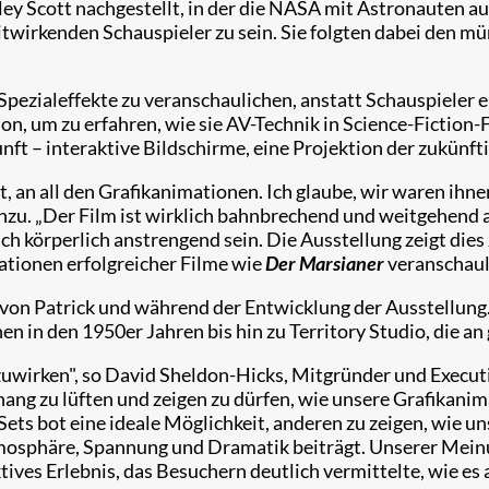
ey Scott nachgestellt, in der die NASA mit Astronauten a
mitwirkenden Schauspieler zu sein. Sie folgten dabei den 
Spezialeffekte zu veranschaulichen, anstatt Schauspieler 
don, um zu erfahren, wie sie AV-Technik in Science-Fiction-
t – interaktive Bildschirme, eine Projektion der zukünft
t, an all den Grafikanimationen. Ich glaube, wir waren ihn
hinzu. „Der Film ist wirklich bahnbrechend und weitgehend 
körperlich anstrengend sein. Die Ausstellung zeigt dies 
ationen erfolgreicher Filme wie
Der Marsianer
veranschaul
– von Patrick und während der Entwicklung der Ausstellung.
n in den 1950er Jahren bis hin zu Territory Studio, die 
uwirken", so David Sheldon-Hicks, Mitgründer und Executiv
orhang zu lüften und zeigen zu dürfen, wie unsere Grafikani
ts bot eine ideale Möglichkeit, anderen zu zeigen, wie uns
tmosphäre, Spannung und Dramatik beiträgt. Unserer Meinu
ktives Erlebnis, das Besuchern deutlich vermittelte, wie es