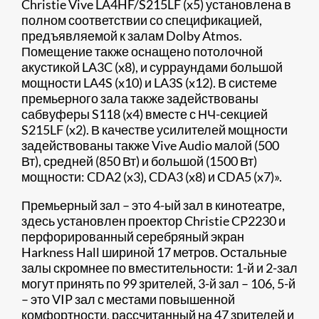
Christie Vive LA4HF/S215LF (x5) установлена в
полном соответствии со спецификацией,
предъявляемой к залам Dolby Atmos.
Помещение также оснащено потолочной
акустикой LA3C (x8), и сурраундами большой
мощности LA4S (x10) и LA3S (x12). В системе
премьерного зала также задействованы
сабвуферы S118 (x4) вместе с НЧ-секцией
S215LF (x2). В качестве усилителей мощности
задействованы также Vive Audio малой (500
Вт), средней (850 Вт) и большой (1500 Вт)
мощности: CDA2 (x3), CDA3 (x8) и CDA5 (x7)».
Премьерный зал – это 4-ый зал в кинотеатре,
здесь установлен проектор Christie CP2230 и
перфорированный серебряный экран
Harkness Hall шириной 17 метров. Остальные
залы скромнее по вместительности: 1-й и 2-зал
могут принять по 99 зрителей, 3-й зал – 106, 5-й
– это VIP зал с местами повышенной
комфортности, рассчитанный на 47 зрителей и