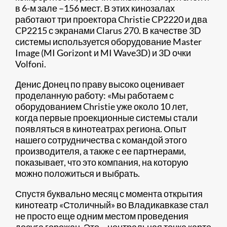
в 6-м зале –156 мест. В этих кинозалах
работают три проектора Christie CP2220 и два
CP2215 с экранами Clarus 270. В качестве 3D
системы используется оборудование Master
Image (MI Gorizont и MI Wave3D) и 3D очки
Volfoni.
Денис Донец по праву высоко оценивает
проделанную работу: «Мы работаем с
оборудованием Christie уже около 10 лет,
когда первые проекционные системы стали
появляться в кинотеатрах региона. Опыт
нашего сотрудничества с командой этого
производителя, а также с ее партнерами,
показывает, что это компания, на которую
можно положиться и выбрать.
Спустя буквально месяц с момента открытия
кинотеатр «Столичный» во Владикавказе стал
не просто еще одним местом проведения
досуга горожан. Это – центральная точка карте