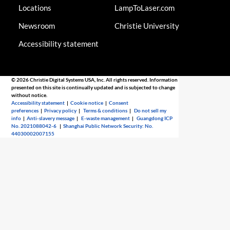
Locations
LampToLaser.com
Newsroom
Christie University
Accessibility statement
© 2026 Christie Digital Systems USA, Inc. All rights reserved. Information
presented on this site is continually updated and is subjected to change
without notice.
Accessibility statement
|
Cookie notice
|
Consent
preferences
|
Privacy policy
|
Terms & conditions
|
Do not sell my
info
|
Anti-slavery message
|
E-waste management
|
Guangdong ICP
No. 2021088042-6
|
Shanghai Public Network Security: No.
44030002007155