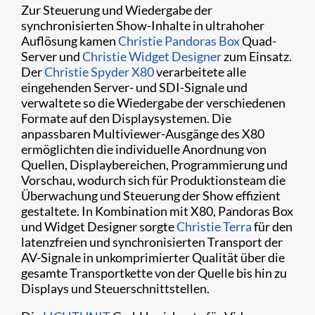
Zur Steuerung und Wiedergabe der
synchronisierten Show-Inhalte in ultrahoher
Auflösung kamen
Christie Pandoras Box
Quad-
Server und
Christie Widget Designer
zum Einsatz.
Der
Christie Spyder X80
verarbeitete alle
eingehenden Server- und SDI-Signale und
verwaltete so die Wiedergabe der verschiedenen
Formate auf den Displaysystemen. Die
anpassbaren Multiviewer-Ausgänge des X80
ermöglichten die individuelle Anordnung von
Quellen, Displaybereichen, Programmierung und
Vorschau, wodurch sich für Produktionsteam die
Überwachung und Steuerung der Show effizient
gestaltete. In Kombination mit X80, Pandoras Box
und Widget Designer sorgte
Christie Terra
für den
latenzfreien und synchronisierten Transport der
AV-Signale in unkomprimierter Qualität über die
gesamte Transportkette von der Quelle bis hin zu
Displays und Steuerschnittstellen.