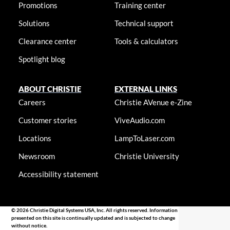
Promotions
Training center
Solutions
Technical support
Clearance center
Tools & calculators
Spotlight blog
ABOUT CHRISTIE
EXTERNAL LINKS
Careers
Christie AVenue e-Zine
Customer stories
ViveAudio.com
Locations
LampToLaser.com
Newsroom
Christie University
Accessibility statement
© 2026 Christie Digital Systems USA, Inc. All rights reserved. Information
presented on this site is continually updated and is subjected to change
without notice.