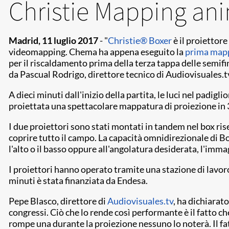
Christie Mapping ani
Madrid, 11
luglio 2017
-
"
Christie
®
Boxer
è il proiettore
videomapping. Chema ha appena eseguito la
prima mapp
per il riscaldamento prima della terza tappa delle semif
da Pascual Rodrigo, direttore tecnico di Audiovisuales.tv
A dieci minuti dall'inizio della partita, le luci nel padi
proiettata una spettacolare mappatura di proiezione in
I due proiettori sono stati montati in tandem nel box ris
coprire tutto il campo. La capacità omnidirezionale di Bo
l'alto o il basso oppure all'angolatura desiderata, l'imm
I proiettori hanno operato tramite una stazione di lavo
minuti è stata finanziata da Endesa.
Pepe Blasco, direttore di
Audiovisuales.tv
, ha dichiarat
congressi. Ciò che lo rende così performante è il fatto ch
rompe una durante la proiezione nessuno lo noterà. Il fat