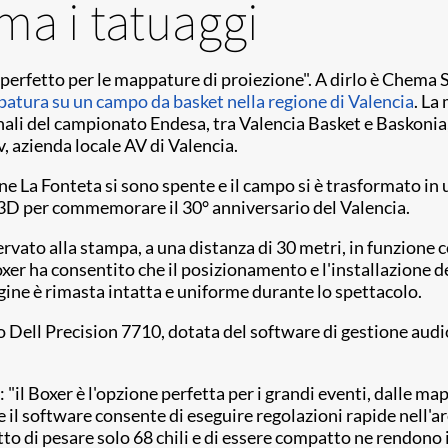
ma i tatuaggi
 perfetto per le mappature di proiezione". A dirlo è Chema Si
atura su un campo da basket nella regione di Valencia
. La
inali del campionato Endesa, tra Valencia Basket e Baskonia
, azienda locale AV di Valencia.
glione La Fonteta si sono spente e il campo si è trasformato i
 3D per commemorare il 30° anniversario del Valencia.
ervato alla stampa, a una distanza di 30 metri, in funzione 
xer ha consentito che il posizionamento e l'installazione de
agine è rimasta intatta e uniforme durante lo spettacolo.
ro Dell Precision 7710, dotata del software di gestione au
o: "il Boxer è l'opzione perfetta per i grandi eventi, dalle m
e il software consente di eseguire regolazioni rapide nell'ar
to di pesare solo 68 chili e di essere compatto ne rendono 