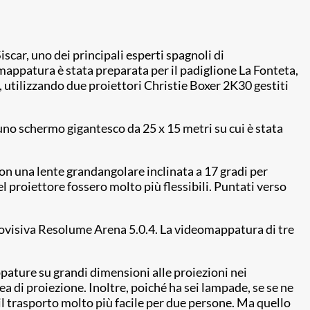
scar, uno dei principali esperti spagnoli di
 mappatura è stata preparata per il padiglione La Fonteta,
, utilizzando due proiettori Christie Boxer 2K30 gestiti
n uno schermo gigantesco da 25 x 15 metri su cui è stata
con una lente grandangolare inclinata a 17 gradi per
l proiettore fossero molto più flessibili. Puntati verso
diovisiva Resolume Arena 5.0.4. La videomappatura di tre
appature su grandi dimensioni alle proiezioni nei
ea di proiezione. Inoltre, poiché ha sei lampade, se se ne
il trasporto molto più facile per due persone. Ma quello