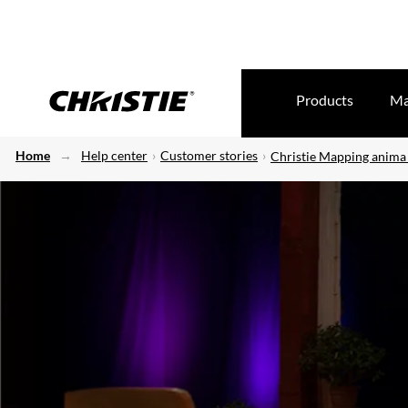
Products
Ma
Home
Help center
Customer stories
Christie Mapping anima 