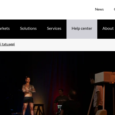
News
rkets
Solutions
Services
Help center
About
i tatuaggi