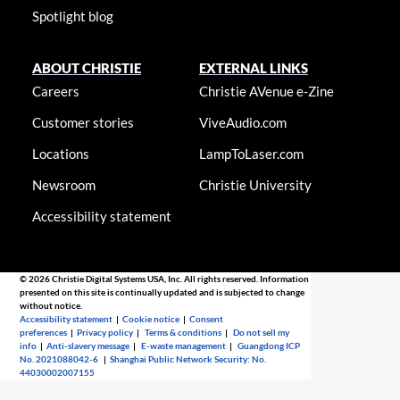
Spotlight blog
ABOUT CHRISTIE
EXTERNAL LINKS
Careers
Christie AVenue e-Zine
Customer stories
ViveAudio.com
Locations
LampToLaser.com
Newsroom
Christie University
Accessibility statement
© 2026 Christie Digital Systems USA, Inc. All rights reserved. Information
presented on this site is continually updated and is subjected to change
without notice.
Accessibility statement
|
Cookie notice
|
Consent
preferences
|
Privacy policy
|
Terms & conditions
|
Do not sell my
info
|
Anti-slavery message
|
E-waste management
|
Guangdong ICP
No. 2021088042-6
|
Shanghai Public Network Security: No.
44030002007155