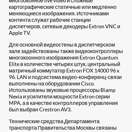
многооконное live video и сложные
картографические статичные или медленно
меняющиеся изображения. Источниками
контента служат рабочие станции
диспетчеров, сетевые декодеры Extron VNC и
Apple TV.
Для основной видеостены в диспетчерском
зале задействованы также видеоконтроллеры
многокоонного изображения Extron Quantum
Elite в количестве четырех штук, центральный
матричный коммутатор Extron FOX 14000 96 x
96. LAN и подсистема видео-конференц-связи
выполнены на оборудовании Cisco.
Использованы звуковые процессоры Biamp
Nexia и усилители мощности Extron серии
MPA, а в качестве контроллеров управления
был выбран Crestron AV3.
Технические средства Департамента
транспорта Правительства Москвы связаны