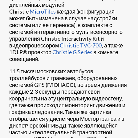
дисплейных модулей
Christie
MicroTiles
каждая (конфигурация
может быть изменена в случае надстройки
системы или ее переноса), в комплекте с
системой интерактивного мультисенсорного
управления Christie Interactivity Kit и
видеопроцессором
Christie TVC-700
; а также
1DLP® проектор
Christie G Series
в комнате
совещаний.
11,5 тысяч московских автобусов,
троллейбусов и трамваев, оборудованных
системой GPS (ГЛОНАСС), во время движения
каждые 2-3 секунды передают свои
координаты на эту центральную видеостену,
где также происходит мониторинг движения и
графика следования. Такая же картинка
отображается у диспетчера Мосгортранса и в
диспетчерской ГИБДД, также являющейся
частью интеллектуальной транспортной