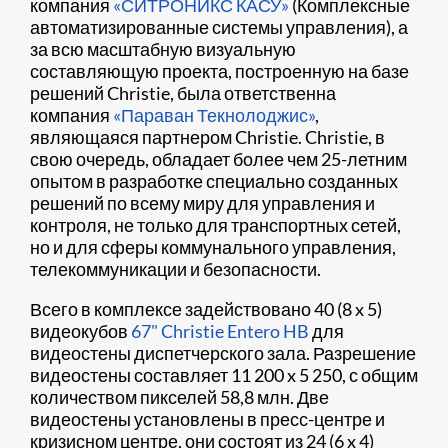
компания
«СИТРОНИКС КАСУ»
(Комплексные
автоматизированные системы управления), а
за всю масштабную визуальную
составляющую проекта, построенную на базе
решений Christie, была ответственна
компания
«Параван Текнолоджис»
,
являющаяся партнером Christie. Christie, в
свою очередь, обладает более чем 25-летним
опытом в разработке специально созданных
решений по всему миру для управления и
контроля, не только для транспортных сетей,
но и для сферы коммунального управления,
телекоммуникации и безопасности.
Всего в комплексе задействовано 40 (8 x 5)
видеокубов
67" Christie Entero HB
для
видеостены диспетчерского зала. Разрешение
видеостены составляет 11 200 x 5 250, с общим
количеством пикселей 58,8 млн. Две
видеостены установлены в пресс-центре и
кризисном центре, они состоят из 24 (6 x 4)