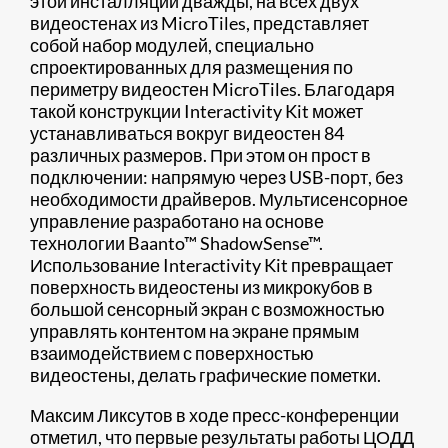
этой инсталляции дважды, на всех двух
видеостенах из MicroTiles, представляет
собой набор модулей, специально
спроектированных для размещения по
периметру видеостен MicroTiles. Благодаря
такой конструкции Interactivity Kit может
устанавливаться вокруг видеостен 84
различных размеров. При этом он прост в
подключении: напрямую через USB-порт, без
необходимости драйверов. Мультисенсорное
управление разработано на основе
технологии Baanto™ ShadowSense™.
Использование Interactivity Kit превращает
поверхность видеостены из микрокубов в
большой сенсорный экран с возможностью
управлять контентом на экране прямым
взаимодействием с поверхностью
видеостены, делать графические пометки.
Максим Ликсутов в ходе пресс-конференции
отметил, что первые результаты работы ЦОДД