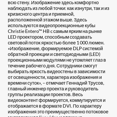
всю стену. Изображение здесь комфортно
наблюдать из любой точки: как изнутри, так и из
кризисного центра и приемной,
расположенной этажом выше. Здесь
используются видеопроекционные кубы
Christie Entero™ HB c самым ярким на рынке
LED проектором, способным создавать
световой поток яркостью более 1 000 люмен.
«Изображение, формируемое DLP системой
обратной проекции и светодиодными (LED)
проекционными модулями не утомляет глаз в
течение рабочего дня. Сотрудники смогут
выбирать яркость видеостены в зависимости
от освещенности, характера изображения и
времени суток», – отмечает Геннадий Трусов,
главный инженер проекта и руководитель
группы реализации проектов. Весь
видеоконтент формируется, коммутируется и
отображается в формате DVI. По характеру
изображения это преимущественно потоковое