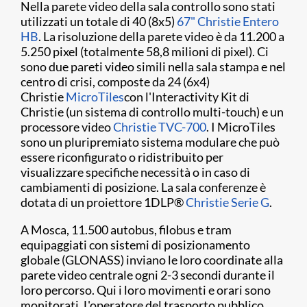
Nella parete video della sala controllo sono stati
utilizzati un totale di 40 (8x5)
67" Christie Entero
HB
. La risoluzione della parete video è da 11.200 a
5.250 pixel (totalmente 58,8 milioni di pixel). Ci
sono due pareti video simili nella sala stampa e nel
centro di crisi, composte da 24 (6x4)
Christie
MicroTiles
con l'Interactivity Kit di
Christie (un sistema di controllo multi-touch) e un
processore video
Christie TVC-700
. I MicroTiles
sono un pluripremiato sistema modulare che può
essere riconfigurato o ridistribuito per
visualizzare specifiche necessità o in caso di
cambiamenti di posizione. La sala conferenze è
dotata di un proiettore 1DLP
®
Christie Serie G
.
A Mosca, 11.500 autobus, filobus e tram
equipaggiati con sistemi di posizionamento
globale (GLONASS) inviano le loro coordinate alla
parete video centrale ogni 2-3 secondi durante il
loro percorso. Qui i loro movimenti e orari sono
monitorati. L'operatore del trasporto pubblico