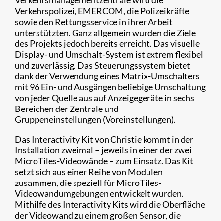
Verkehrsmanagementzentrale wird die
Verkehrspolizei, EMERCOM, die Polizeikräfte
sowie den Rettungsservice in ihrer Arbeit
unterstützten. Ganz allgemein wurden die Ziele
des Projekts jedoch bereits erreicht. Das visuelle
Display- und Umschalt-System ist extrem flexibel
und zuverlässig. Das Steuerungssystem bietet
dank der Verwendung eines Matrix-Umschalters
mit 96 Ein- und Ausgängen beliebige Umschaltung
von jeder Quelle aus auf Anzeigegeräte in sechs
Bereichen der Zentrale und
Gruppeneinstellungen (Voreinstellungen).
Das Interactivity Kit von Christie kommt in der
Installation zweimal – jeweils in einer der zwei
MicroTiles-Videowände – zum Einsatz. Das Kit
setzt sich aus einer Reihe von Modulen
zusammen, die speziell für MicroTiles-
Videowandumgebungen entwickelt wurden.
Mithilfe des Interactivity Kits wird die Oberfläche
der Videowand zu einem großen Sensor, die