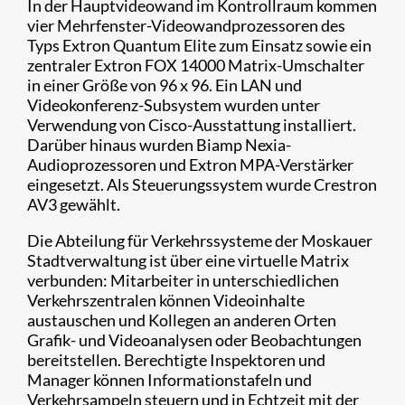
In der Hauptvideowand im Kontrollraum kommen
vier Mehrfenster-Videowandprozessoren des
Typs Extron Quantum Elite zum Einsatz sowie ein
zentraler Extron FOX 14000 Matrix-Umschalter
in einer Größe von 96 x 96. Ein LAN und
Videokonferenz-Subsystem wurden unter
Verwendung von Cisco-Ausstattung installiert.
Darüber hinaus wurden Biamp Nexia-
Audioprozessoren und Extron MPA-Verstärker
eingesetzt. Als Steuerungssystem wurde Crestron
AV3 gewählt.
Die Abteilung für Verkehrssysteme der Moskauer
Stadtverwaltung ist über eine virtuelle Matrix
verbunden: Mitarbeiter in unterschiedlichen
Verkehrszentralen können Videoinhalte
austauschen und Kollegen an anderen Orten
Grafik- und Videoanalysen oder Beobachtungen
bereitstellen. Berechtigte Inspektoren und
Manager können Informationstafeln und
Verkehrsampeln steuern und in Echtzeit mit der