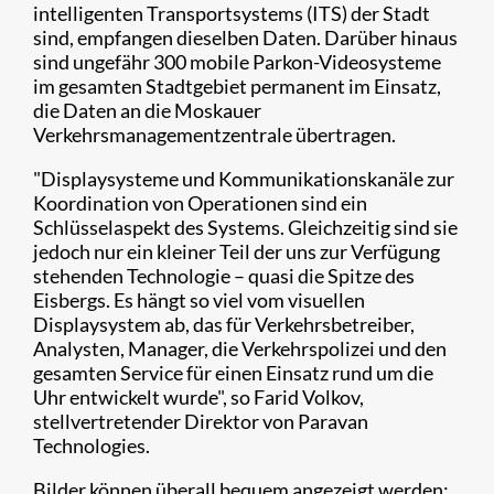
intelligenten Transportsystems (ITS) der Stadt
sind, empfangen dieselben Daten. Darüber hinaus
sind ungefähr 300 mobile Parkon-Videosysteme
im gesamten Stadtgebiet permanent im Einsatz,
die Daten an die Moskauer
Verkehrsmanagementzentrale übertragen.
"Displaysysteme und Kommunikationskanäle zur
Koordination von Operationen sind ein
Schlüsselaspekt des Systems. Gleichzeitig sind sie
jedoch nur ein kleiner Teil der uns zur Verfügung
stehenden Technologie – quasi die Spitze des
Eisbergs. Es hängt so viel vom visuellen
Displaysystem ab, das für Verkehrsbetreiber,
Analysten, Manager, die Verkehrspolizei und den
gesamten Service für einen Einsatz rund um die
Uhr entwickelt wurde", so Farid Volkov,
stellvertretender Direktor von Paravan
Technologies.
Bilder können überall bequem angezeigt werden: