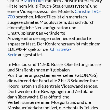
Christie
MicroTiles
mit dem Christie Interactivity
Kit (einem Multi-Touch-Steuerungssystem) und
einem Videoprozessor des Modells
Christie TVC-
700
bestehen. MicroTiles ist ein mehrfach
ausgezeichnetes Modulsystem, das sich durch
eine mögliche Neukonfiguration und
Umgruppierung an veränderte
Anzeigeanforderungen oder neue Standorte
anpassen lässt. Der Konferenzraum ist mit einem
1DLP® -Projektor der
Christie G-
Serie
ausgestattet.
In Moskau sind 11.500 Busse, Oberleitungsbusse
und Straßenbahnen mit globalen
Positionierungssystemen versehen (GLONASS),
die während der Fahrt alle 2 bis 3 Sekunden ihre
Koordinaten an die zentrale Videowand senden.
Dort werden ihre Bewegungen und Zeitpläne
dann überwacht. Das öffentliche
Verkehrsunternehmen Mosgortrans und die
Moskauer Verkehrspolizei, die ebenfalls Teil des