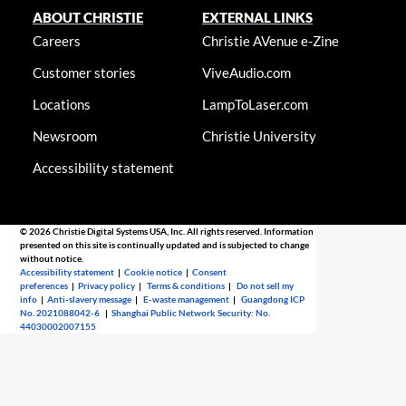
ABOUT CHRISTIE
EXTERNAL LINKS
Careers
Christie AVenue e-Zine
Customer stories
ViveAudio.com
Locations
LampToLaser.com
Newsroom
Christie University
Accessibility statement
© 2026 Christie Digital Systems USA, Inc. All rights reserved. Information
presented on this site is continually updated and is subjected to change
without notice.
Accessibility statement
|
Cookie notice
|
Consent
preferences
|
Privacy policy
|
Terms & conditions
|
Do not sell my
info
|
Anti-slavery message
|
E-waste management
|
Guangdong ICP
No. 2021088042-6
|
Shanghai Public Network Security: No.
44030002007155