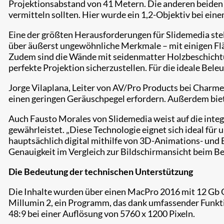
Projektionsabstand von 41 Metern. Die anderen beiden s
vermitteln sollten. Hier wurde ein 1,2-Objektiv bei ei
Eine der größten Herausforderungen für Slidemedia ste
über äußerst ungewöhnliche Merkmale – mit einigen Flä
Zudem sind die Wände mit seidenmatter Holzbeschichtu
perfekte Projektion sicherzustellen. Für die ideale Bel
Jorge Vilaplana, Leiter von AV/Pro Products bei Charmex
einen geringen Geräuschpegel erfordern. Außerdem biete
Auch Fausto Morales von Slidemedia weist auf die integ
gewährleistet. „Diese Technologie eignet sich ideal für 
hauptsächlich digital mithilfe von 3D-Animations- un
Genauigkeit im Vergleich zur Bildschirmansicht beim Bea
Die Bedeutung der technischen Unterstützung
Die Inhalte wurden über einen MacPro 2016 mit 12 Gb 
Millumin 2, ein Programm, das dank umfassender Funktio
48:9 bei einer Auflösung von 5760 x 1200 Pixeln.