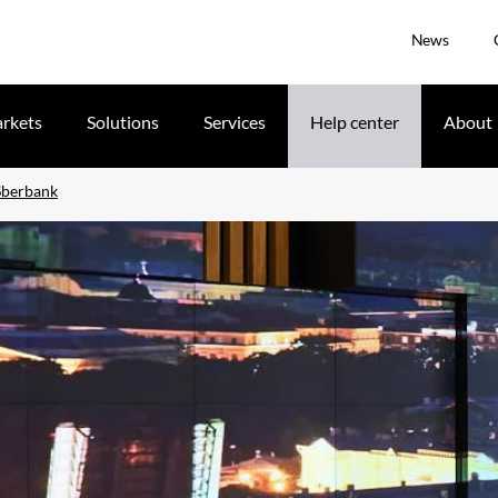
News
rkets
Solutions
Services
Help center
About
 Sberbank