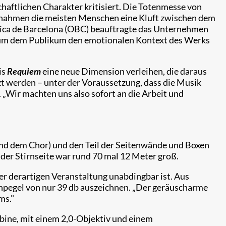
haftlichen Charakter kritisiert. Die Totenmesse von
r „nahmen die meisten Menschen eine Kluft zwischen dem
ònica de Barcelona (OBC) beauftragte das Unternehmen
n, um dem Publikum den emotionalen Kontext des Werks
is
Requiem
eine neue Dimension verleihen, die daraus
zt werden – unter der Voraussetzung, dass die Musik
. „Wir machten uns also sofort an die Arbeit und
und dem Chor) und den Teil der Seitenwände und Boxen
der Stirnseite war rund 70 mal 12 Meter groß.
ner derartigen Veranstaltung unabdingbar ist. Aus
chpegel von nur 39 db auszeichnen. „Der geräuscharme
ms."
abine, mit einem 2,0-Objektiv und einem