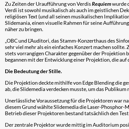
Zu Zeiten der Uraufführung von Verdis
Requiem
wurde d
Verdi ist sowohl musikalisch als auch im geistlichen D
religiösen Text (und all seinen musikalischen Implikat
Slidemania, einen visuelle Rahmen für seine Aufführun
näher zu bringen.​
„OBC und L'Auditori, das Stamm-Konzerthaus des Sinfon
sehr viel mehr als ein einfaches Konzert machen sollte
stets vorrangigen Charakter gegenüber der Projektion be
begannen mit der Entwicklung einer Projektion, die auf
Die Bedeutung der Stille.
Die Projektion deckte mithilfe von Edge Blending die 
ab, die Slidemedia verdecken musste, um das Publikum n
Unerlässliche Voraussetzung für die Projektoren war nat
diesem Grund wählte Slidemedia die Laser-Phosphor-M
Betrieb dieser Projektoren bestand tatsächlich den Tes
Der zentrale Projektor wurde mittig im Auditorium posit