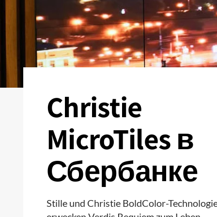
Christie
MicroTiles в
Сбербанке
Stille und Christie BoldColor-Technologi
erwecken Verdis Requiem zum Leben.