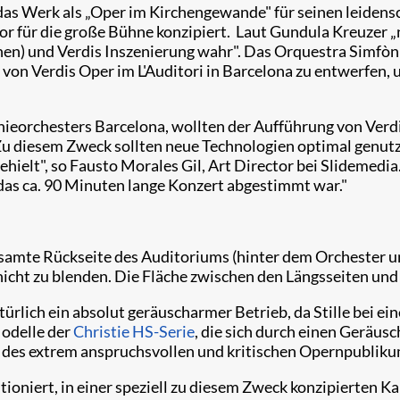
as Werk als „Oper im Kirchengewande" für seinen leidensc
ekor für die große Bühne konzipiert. Laut Gundula Kreuze
ionen) und Verdis Inszenierung wahr". Das Orquestra Simf
g von Verdis Oper im L'Auditori in Barcelona zu entwerfe
ieorchesters Barcelona, wollten der Aufführung von Verd
. Zu diesem Zweck sollten neue Technologien optimal genut
hielt", so Fausto Morales Gil, Art Director bei Slidemedia
 das ca. 90 Minuten lange Konzert abgestimmt war."
gesamte Rückseite des Auditoriums (hinter dem Orchester 
icht zu blenden. Die Fläche zwischen den Längsseiten und 
ürlich ein absolut geräuscharmer Betrieb, da Stille bei ei
odelle der
Christie HS-Serie
, die sich durch einen Geräus
t des extrem anspruchsvollen und kritischen Opernpubliku
ioniert, in einer speziell zu diesem Zweck konzipierten K