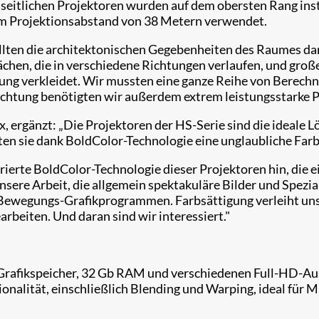
eitlichen Projektoren wurden auf dem obersten Rang insta
nem Projektionsabstand von 38 Metern verwendet.
llten die architektonischen Gegebenheiten des Raumes dar
chen, die in verschiedene Richtungen verlaufen, und groß
ng verkleidet. Wir mussten eine ganze Reihe von Berech
euchtung benötigten wir außerdem extrem leistungsstarke P
, ergänzt: „Die Projektoren der HS-Serie sind die ideale 
n sie dank BoldColor-Technologie eine unglaubliche Farbv
rierte BoldColor-Technologie dieser Projektoren hin, die
unsere Arbeit, die allgemein spektakuläre Bilder und Spezia
d Bewegungs-Grafikprogrammen. Farbsättigung verleiht uns
rbeiten. Und daran sind wir interessiert."
Grafikspeicher, 32 Gb RAM und verschiedenen Full-HD-Au
nalität, einschließlich Blending und Warping, ideal für Ma