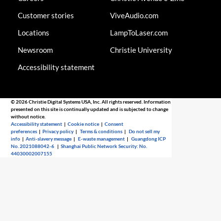
Customer stories
ViveAudio.com
Locations
LampToLaser.com
Newsroom
Christie University
Accessibility statement
© 2026 Christie Digital Systems USA, Inc. All rights reserved. Information
presented on this site is continually updated and is subjected to change
without notice.
Accessibility statement
|
Cookie notice
|
Consent
preferences
|
Privacy policy
|
Terms & conditions
|
Do not sell my
info
|
Anti-slavery message
|
E-waste management
|
Guangdong ICP
No. 2021088042-6
|
Shanghai Public Network Security: No.
44030002007155