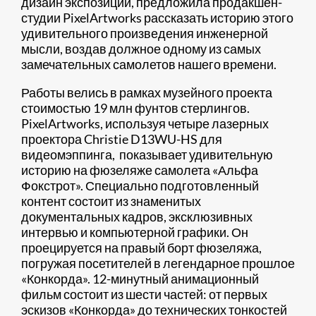
дизайн экспозиции, предложила продакшен-
студии PixelArtworks рассказать историю этого
удивительного произведения инженерной
мысли, воздав должное одному из самых
замечательных самолетов нашего времени.
Работы велись в рамках музейного проекта
стоимостью 19 млн фунтов стерлингов.
PixelArtworks, используя четыре лазерных
проектора Christie D13WU-HS для
видеомэппинга, показывает удивительную
историю на фюзеляже самолета «Альфа
Фокстрот». Специально подготовленный
контент состоит из знаменитых
документальных кадров, эксклюзивных
интервью и компьютерной графики. Он
проецируется на правый борт фюзеляжа,
погружая посетителей в легендарное прошлое
«Конкорда». 12-минутный анимационный
фильм состоит из шести частей: от первых
эскизов «Конкорда» до технических тонкостей