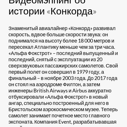
истории «Конкорда»
Знаменитый авиалайнер «Конкорд» развивал
скорость, вдвое больше скорости звука: он
поднимался на высоту более 18 000 метров и
пересекал Атлантику меньше чем за три часа.
«Альфа Фокстрот» – последний выпущенный и
последний, снятый с эксплуатации из 20
сверхзвуковых пассажирских самолетов. Свой
первый полет он совершил в 1979 году, а
финальный – в ноябре 2003 года. До 2017 года
он стоял на аэродроме Филтон, а затем
инженеры British Airways и Airbus аккуратно
отбуксировали «Альфа Фокстрот» в новый
ангар, специально построенный для него в
Бристольском аэрокосмическом музее. Теперь
самолет занимает почетное место главного
экспоната. Компания Event, разрабатывавшая