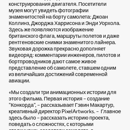
конструирования двигателя. Посетители
музея могут увидеть фотографии
знаменитостей на борту самолета: Джоан
Коллинз, Джорджа Харрисона и Энди Уорхола.
Здесь же появляются изображение
британского флага, маршруты полетов и даже
рентгеновские снимки знаменитого лайнера.
Звуковая дорожка прекрасно дополняет
видеоряд: комментарии инженеров, пилотов и
бортпроводников дают самое живое
представление об самолете, ставшем одним
из величайших достижений современной
авиации.
«Мы создали три анимационных истории для
этого фильма. Первая история – создание
"Конкорда", – рассказывает Гэвин Макартур,
креативный директор PixelArtworks. – Главное
здесь было – рассказать историю проекта,
поведать о сложностях, с которыми