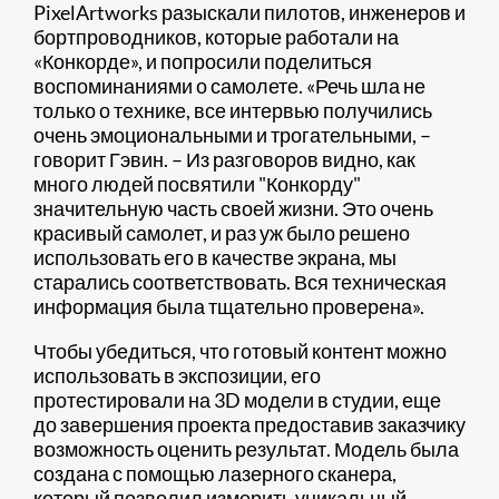
PixelArtworks разыскали пилотов, инженеров и
бортпроводников, которые работали на
«Конкорде», и попросили поделиться
воспоминаниями о самолете. «Речь шла не
только о технике, все интервью получились
очень эмоциональными и трогательными, –
говорит Гэвин. – Из разговоров видно, как
много людей посвятили "Конкорду"
значительную часть своей жизни. Это очень
красивый самолет, и раз уж было решено
использовать его в качестве экрана, мы
старались соответствовать. Вся техническая
информация была тщательно проверена».
Чтобы убедиться, что готовый контент можно
использовать в экспозиции, его
протестировали на 3D модели в студии, еще
до завершения проекта предоставив заказчику
возможность оценить результат. Модель была
создана с помощью лазерного сканера,
который позволил измерить уникальный