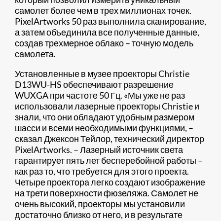
самолет более чем в трех миллионах точек.
PixelArtworks 50 раз выполнила сканирование,
а затем объединила все полученные данные,
создав трехмерное облако – точную модель
самолета.
Установленные в музее проекторы Christie
D13WU-HS обеспечивают разрешение
WUXGA при частоте 50 Гц. «Мы уже не раз
использовали лазерные проекторы Christie и
знали, что они обладают удобным размером
шасси и всеми необходимыми функциями, –
сказал Джексон Тейлор, технический директор
PixelArtworks. – Лазерный источник света
гарантирует пять лет бесперебойной работы –
как раз то, что требуется для этого проекта.
Четыре проектора легко создают изображение
на трети поверхности фюзеляжа. Самолет не
очень высокий, проекторы мы установили
достаточно близко от него, и в результате