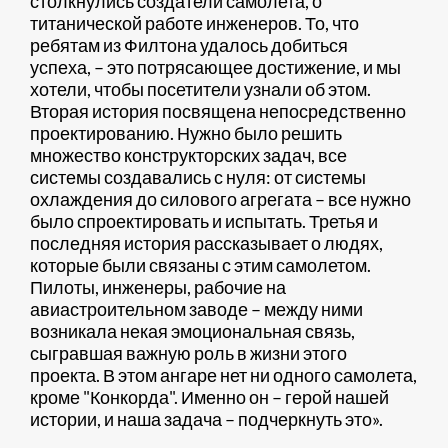
столкнулись создатели самолета, о
титанической работе инженеров. То, что
ребятам из Филтона удалось добиться
успеха, – это потрясающее достижение, и мы
хотели, чтобы посетители узнали об этом.
Вторая история посвящена непосредственно
проектированию. Нужно было решить
множество конструкторских задач, все
системы создавались с нуля: от системы
охлаждения до силового агрегата – все нужно
было спроектировать и испытать. Третья и
последняя история рассказывает о людях,
которые были связаны с этим самолетом.
Пилоты, инженеры, рабочие на
авиастроительном заводе – между ними
возникала некая эмоциональная связь,
сыгравшая важную роль в жизни этого
проекта. В этом ангаре нет ни одного самолета,
кроме "Конкорда". Именно он – герой нашей
истории, и наша задача – подчеркнуть это».