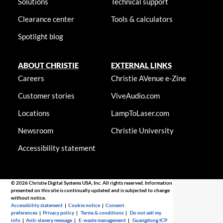
Solutions
Technical support
Clearance center
Tools & calculators
Spotlight blog
ABOUT CHRISTIE
EXTERNAL LINKS
Careers
Christie AVenue e-Zine
Customer stories
ViveAudio.com
Locations
LampToLaser.com
Newsroom
Christie University
Accessibility statement
© 2026 Christie Digital Systems USA, Inc. All rights reserved. Information
presented on this site is continually updated and is subjected to change
without notice.
Accessibility statement
|
Cookie notice
|
Consent
preferences
|
Privacy policy
|
Terms & conditions
|
Do not sell my
info
|
Anti-slavery message
|
E-waste management
|
Guangdong ICP