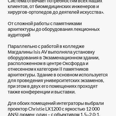
Система отвечает потребностям всех наших
клиентов, от биомедицинских инженеров и
хирургов-ортопедов до деятелей искусства».
От сложной работы с памятниками
архитектуры до оборудования лекционных
аудиторий
Параллельно с работой в колледже
Магдалины Isis AV выполняла установку
оборудования в Экзаменационном здании,
расположенном в центре Оксфорда и
отнесенном к категории II памятников
архитектуры. Здание в основном используется
для проведения университетских экзаменов,
при этом в двух его помещениях проходят
также конференции и выставки.
Для обоих помещений интеграторы выбрали
проектор Christie LX1200 с яркостью 12 000
ANSI люмен: один – с объективом 1,5‒2,0:1,