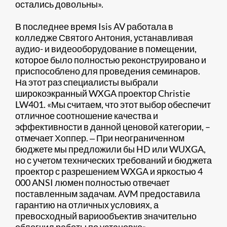
остались довольны».
В последнее время Isis AV работала в
колледже Святого Антония, устанавливая
аудио- и видеооборудование в помещении,
которое было полностью реконструировано и
приспособлено для проведения семинаров.
На этот раз специалисты выбрали
широкоэкранный WXGA проектор Christie
LW401. «Мы считаем, что этот выбор обеспечит
отличное соотношение качества и
эффективности в данной ценовой категории, –
отмечает Хоппер. ‒ При неограниченном
бюджете мы предложили бы HD или WUXGA,
но с учетом технических требований и бюджета
проектор с разрешением WXGA и яркостью 4
000 ANSI люмен полностью отвечает
поставленным задачам. AVM предоставила
гарантию на отличных условиях, а
превосходный вариообъектив значительно