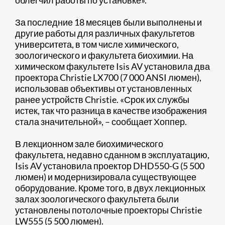
облегчил работы по установке».
За последние 18 месяцев были выполнены и
другие работы для различных факультетов
университета, в том числе химического,
зоологического и факультета биохимии. На
химическом факультете Isis AV установила два
проектора Christie LX700 (7 000 ANSI люмен),
использовав объективы от установленных
ранее устройств Christie. «Срок их службы
истек, так что разница в качестве изображения
стала значительной», – сообщает Хоппер.
В лекционном зале биохимического
факультета, недавно сданном в эксплуатацию,
Isis AV установила проектор DHD550-G (5 500
люмен) и модернизировала существующее
оборудование. Кроме того, в двух лекционных
залах зоологического факультета были
установлены потолочные проекторы Christie
LW555 (5 500 люмен).