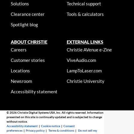
Solutions
Technical support
Clearance center
Tools & calculators
Spotlight blog
ABOUT CHRISTIE
EXTERNAL LINKS
Careers
Christie AVenue e-Zine
Customer stories
ViveAudio.com
Locations
LampToLaser.com
Newsroom
Christie University
Accessibility statement
© 2026 Christie Digital Systems USA, Inc. All rights reserved. Information
presented on this site is continually updated and is subjected to change
without notice.
Accessibility statement
|
Cookie notice
|
Consent
preferences
|
Privacy policy
|
Terms & conditions
|
Do not sell my