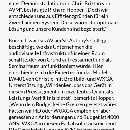
einer Demoinstallation von Chris Brittan von
AVM“, bestätigte Richard Hopper. „Doch wir
entschieden uns aus Effizienzgründen für ein
Zwei-Lampen-System. Diese waren die optimale
Lösung und unsere Kunden sind begeistert.“
Kürzlich war Isis AV am St. Antony’s College
beschäftigt, wo das Unternehmen die
audiovisuelle Infrastruktur für einen Raum
schaffte, der von Grund auf restauriert und als
Seminarraum umfunktioniert wurde. Hier
entschieden sich die Experten für das Modell
LW401 von Christie, mit Breitbild- und WXGA-
Unterstützung. „Wir denken, dass das Gerät in
diesem Preissegment ein exzellentes Qualitäts-
Leistungs-Verhältnis bietet“, bemerkte Hopper.
„Wenn dem Budget keine Grenzen gesetzt wären,
hätten wir HD oder WUXGA empfohlen, aber
gemessen an Anforderungen und Budget ist 4000
ANSI WXGA in diesem Fall absolut ausreichend.
Die Gewährleistung von AVM ist hervorragend