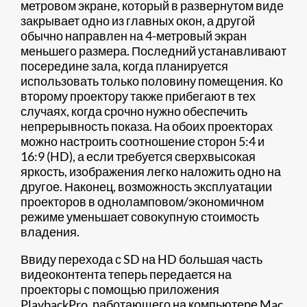
метровом экране, который в развернутом виде
закрывает одно из главных окон, а другой
обычно направлен на 4-метровый экран
меньшего размера. Последний устанавливают
посередине зала, когда планируется
использовать только половину помещения. Ко
второму проектору также прибегают в тех
случаях, когда срочно нужно обеспечить
непрерывность показа. На обоих проекторах
можно настроить соотношение сторон 5:4 и
16:9 (HD), а если требуется сверхвысокая
яркость, изображения легко наложить одно на
другое. Наконец, возможность эксплуатации
проекторов в одноламповом/экономичном
режиме уменьшает совокупную стоимость
владения.
Ввиду перехода с SD на HD большая часть
видеоконтента теперь передается на
проекторы с помощью приложения
PlaybackPro, работающего на компьютере Mac