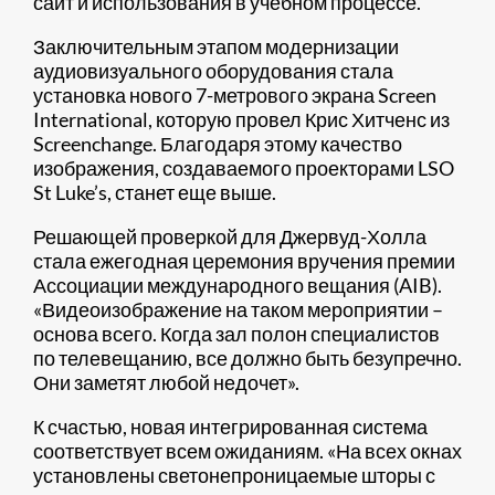
сайт и использования в учебном процессе.
Заключительным этапом модернизации
аудиовизуального оборудования стала
установка нового 7-метрового экрана Screen
International, которую провел Крис Хитченс из
Screenchange. Благодаря этому качество
изображения, создаваемого проекторами LSO
St Luke’s, станет еще выше.
Решающей проверкой для Джервуд-Холла
стала ежегодная церемония вручения премии
Ассоциации международного вещания (AIB).
«Видеоизображение на таком мероприятии –
основа всего. Когда зал полон специалистов
по телевещанию, все должно быть безупречно.
Они заметят любой недочет».
К счастью, новая интегрированная система
соответствует всем ожиданиям. «На всех окнах
установлены светонепроницаемые шторы с