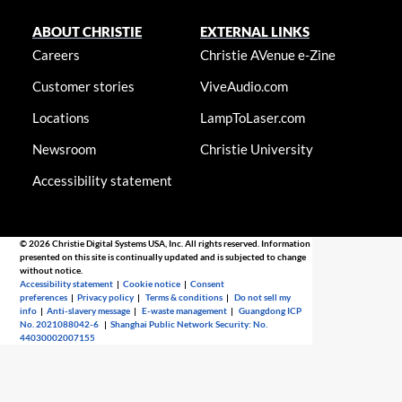
ABOUT CHRISTIE
EXTERNAL LINKS
Careers
Christie AVenue e-Zine
Customer stories
ViveAudio.com
Locations
LampToLaser.com
Newsroom
Christie University
Accessibility statement
© 2026 Christie Digital Systems USA, Inc. All rights reserved. Information
presented on this site is continually updated and is subjected to change
without notice.
Accessibility statement
|
Cookie notice
|
Consent
preferences
|
Privacy policy
|
Terms & conditions
|
Do not sell my
info
|
Anti-slavery message
|
E-waste management
|
Guangdong ICP
No. 2021088042-6
|
Shanghai Public Network Security: No.
44030002007155