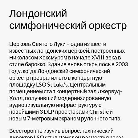
Лондонский
симфонический оркестр
Церковь Святого Луки – одна из шести
известных лондонских церквей, построенных
Николасом Хоксмуром в начале XVIII века в
стиле барокко. Здание вновь открылось в 2003
году, когда Лондонский симфонический
оркестр превратил его в концертную
площадку LSO St Luke’s. Центральным
помещением стал концертный зал Джервуд-
Холл, получивший модернизированную
аудиовизуальную инфраструктуру с
новейшими 3 DLP проекторами Christie и
новым 7-метровым экраном рулонного типа.
Всесторонне изучив вопрос, технический
директор LSO Стив Рамсден разместил заказ