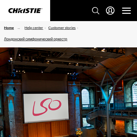
Home
Help center
Customer stories
Лондонский симфонический оркестр