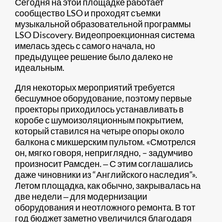
Сегодня на этой площадке работает
сообщество LSO и проходят съемки
музыкальной образовательной программы
LSO Discovery. Видеопроекционная система
имелась здесь с самого начала, но
предыдущее решение было далеко не
идеальным.
Для некоторых мероприятий требуется
бесшумное оборудование, поэтому первые
проекторы приходилось устанавливать в
коробе с шумоизоляционным покрытием,
который ставился на четыре опоры около
балкона с микшерским пультом. «Смотрелся
он, мягко говоря, неприглядно, – задумчиво
произносит Рамсден. ‒ С этим соглашались
даже чиновники из “Английского наследия”».
Летом площадка, как обычно, закрывалась на
две недели ‒ для модернизации
оборудования и неотложного ремонта. В тот
год бюджет заметно увеличился благодаря