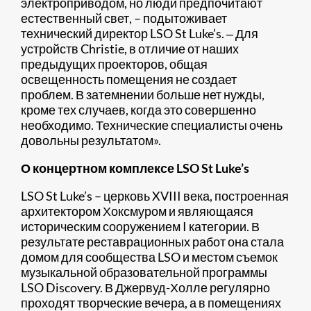
электроприводом, но люди предпочитают
естественный свет, – подытоживает
технический директор LSO St Luke’s. ‒ Для
устройств Christie, в отличие от наших
предыдущих проекторов, общая
освещенность помещения не создает
проблем. В затемнении больше нет нужды,
кроме тех случаев, когда это совершенно
необходимо. Технические специалисты очень
довольны результатом».
О концертном комплексе LSO St Luke’s
LSO St Luke’s – церковь XVIII века, построенная
архитектором Хоксмуром и являющаяся
историческим сооружением I категории. В
результате реставрационных работ она стала
домом для сообщества LSO и местом съемок
музыкальной образовательной программы
LSO Discovery. В Джервуд-Холле регулярно
проходят творческие вечера, а в помещениях