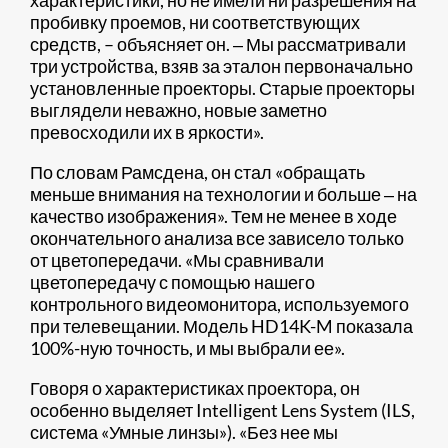
характеристики, но не имели ни разрешения на
пробивку проемов, ни соответствующих
средств, – объясняет он. ‒ Мы рассматривали
три устройства, взяв за эталон первоначально
установленные проекторы. Старые проекторы
выглядели неважно, новые заметно
превосходили их в яркости».
По словам Рамсдена, он стал «обращать
меньше внимания на технологии и больше ‒ на
качество изображения». Тем не менее в ходе
окончательного анализа все зависело только
от цветопередачи. «Мы сравнивали
цветопередачу с помощью нашего
контрольного видеомонитора, используемого
при телевещании. Модель HD14K-M показала
100%-ную точность, и мы выбрали ее».
Говоря о характеристиках проектора, он
особенно выделяет Intelligent Lens System (ILS,
система «Умные линзы»). «Без нее мы