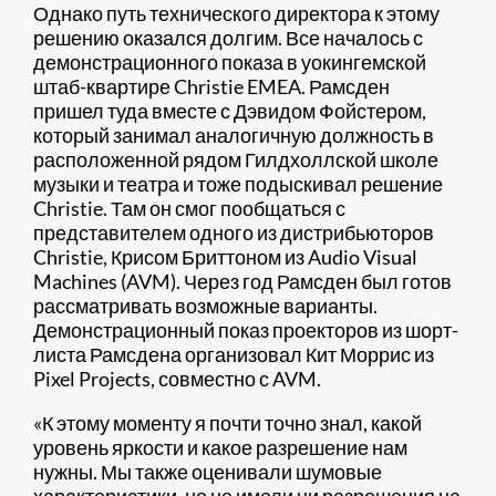
Однако путь технического директора к этому
решению оказался долгим. Все началось с
демонстрационного показа в уокингемской
штаб-квартире Christie EMEA. Рамсден
пришел туда вместе с Дэвидом Фойстером,
который занимал аналогичную должность в
расположенной рядом Гилдхоллской школе
музыки и театра и тоже подыскивал решение
Christie. Там он смог пообщаться с
представителем одного из дистрибьюторов
Christie, Крисом Бриттоном из Audio Visual
Machines (AVM). Через год Рамсден был готов
рассматривать возможные варианты.
Демонстрационный показ проекторов из шорт-
листа Рамсдена организовал Кит Моррис из
Pixel Projects, совместно с AVM.
«К этому моменту я почти точно знал, какой
уровень яркости и какое разрешение нам
нужны. Мы также оценивали шумовые