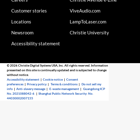
Customer stories
ViveAudio.com
Locations
LampToLaser.com
Newsroom
Christie University
Accessibility statement
© 2026 Christie Digital Systems USA, Inc. All rights reserved. Information
presented on this site is continually updated and is subjected to change
without notice.
Accessibility statement
|
Cookie notice
|
Consent
preferences
|
Privacy policy
|
Terms & conditions
|
Do not sell my
info
|
Anti-slavery message
|
E-waste management
|
Guangdong ICP
No. 2021088042-6
|
Shanghai Public Network Security: No.
44030002007155