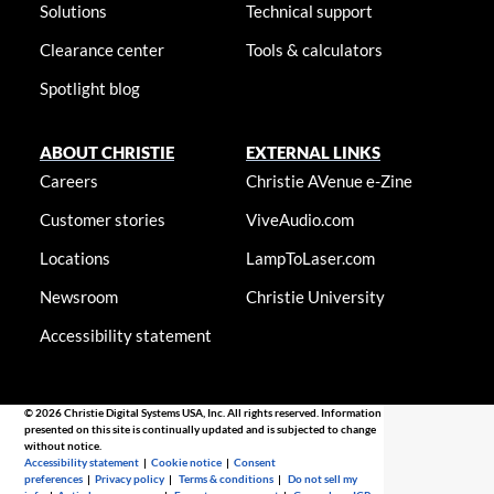
Solutions
Technical support
Clearance center
Tools & calculators
Spotlight blog
ABOUT CHRISTIE
EXTERNAL LINKS
Careers
Christie AVenue e-Zine
Customer stories
ViveAudio.com
Locations
LampToLaser.com
Newsroom
Christie University
Accessibility statement
© 2026 Christie Digital Systems USA, Inc. All rights reserved. Information
presented on this site is continually updated and is subjected to change
without notice.
Accessibility statement
|
Cookie notice
|
Consent
preferences
|
Privacy policy
|
Terms & conditions
|
Do not sell my