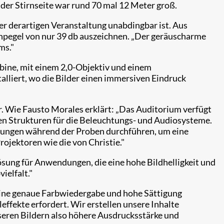
der Stirnseite war rund 70 mal 12 Meter groß.
ner derartigen Veranstaltung unabdingbar ist. Aus
chpegel von nur 39 db auszeichnen. „Der geräuscharme
ms."
abine, mit einem 2,0-Objektiv und einem
lliert, wo die Bilder einen immersiven Eindruck
. Wie Fausto Morales erklärt: „Das Auditorium verfügt
en Strukturen für die Beleuchtungs- und Audiosysteme.
nungen während der Proben durchführen, um eine
rojektoren wie die von Christie."
Lösung für Anwendungen, die eine hohe Bildhelligkeit und
ielfalt."
 eine genaue Farbwiedergabe und hohe Sättigung
leffekte erfordert. Wir erstellen unsere Inhalte
eren Bildern also höhere Ausdrucksstärke und