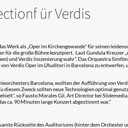
ctionf ür Verdis
as Werk als „Oper im Kirchengewande" für seinen leidensc
ekor für die große Bühne konzipiert. Laut Gundula Kreuze
ionen) und Verdis Inszenierung wahr". Das Orquestra Simf
g von Verdis Oper im L'Auditori in Barcelona zu entwerfe
ieorchesters Barcelona, wollten der Aufführung von Verd
. Zu diesem Zweck sollten neue Technologien optimal genut
hielt", so Fausto Morales Gil, Art Director bei Slidemedia
 das ca. 90 Minuten lange Konzert abgestimmt war."
gesamte Rückseite des Auditoriums (hinter dem Orchester 