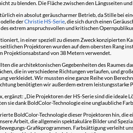
icht zu blenden. Die Fläche zwischen den Längsseiten und 
ürlich ein absolut geräuscharmer Betrieb, da Stille bei ei
odelle der
Christie HS-Serie
, die sich durch einen Geräus
t des extrem anspruchsvollen und kritischen Opernpubliku
ioniert, in einer speziell zu diesem Zweck konzipierten K
eitlichen Projektoren wurden auf dem obersten Rang insta
nem Projektionsabstand von 38 Metern verwendet.
llten die architektonischen Gegebenheiten des Raumes dar
chen, die in verschiedene Richtungen verlaufen, und groß
ng verkleidet. Wir mussten eine ganze Reihe von Berech
euchtung benötigten wir außerdem extrem leistungsstarke P
, ergänzt: „Die Projektoren der HS-Serie sind die ideale 
n sie dank BoldColor-Technologie eine unglaubliche Farbv
rierte BoldColor-Technologie dieser Projektoren hin, die
unsere Arbeit, die allgemein spektakuläre Bilder und Spezia
d Bewegungs-Grafikprogrammen. Farbsättigung verleiht uns