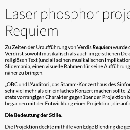
Laser phosphor proje
Requiem
Zu Zeiten der Uraufführung von Verdis
Requiem
wurde d
Verdi ist sowohl musikalisch als auch im geistlichen D
religiösen Text (und all seinen musikalischen Implikat
Slidemania, einen visuelle Rahmen für seine Aufführun
näher zu bringen.​
„OBC und L'Auditori, das Stamm-Konzerthaus des Sinfon
sehr viel mehr als ein einfaches Konzert machen sollte
stets vorrangigen Charakter gegenüber der Projektion be
begannen mit der Entwicklung einer Projektion, die auf
Die Bedeutung der Stille.
Die Projektion deckte mithilfe von Edge Blending die 