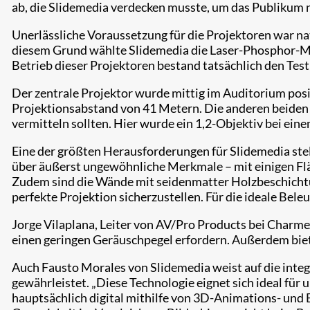
ab, die Slidemedia verdecken musste, um das Publikum n
Unerlässliche Voraussetzung für die Projektoren war nat
diesem Grund wählte Slidemedia die Laser-Phosphor-M
Betrieb dieser Projektoren bestand tatsächlich den Tes
Der zentrale Projektor wurde mittig im Auditorium posit
Projektionsabstand von 41 Metern. Die anderen beiden s
vermitteln sollten. Hier wurde ein 1,2-Objektiv bei ei
Eine der größten Herausforderungen für Slidemedia ste
über äußerst ungewöhnliche Merkmale – mit einigen Flä
Zudem sind die Wände mit seidenmatter Holzbeschichtu
perfekte Projektion sicherzustellen. Für die ideale Bel
Jorge Vilaplana, Leiter von AV/Pro Products bei Charmex
einen geringen Geräuschpegel erfordern. Außerdem biete
Auch Fausto Morales von Slidemedia weist auf die integ
gewährleistet. „Diese Technologie eignet sich ideal für 
hauptsächlich digital mithilfe von 3D-Animations- un