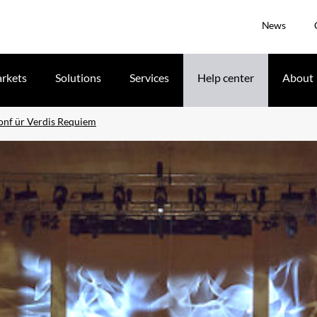
News
rkets
Solutions
Services
Help center
About
onf ür Verdis Requiem