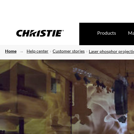
Products
Ma
Home
Help center
Customer stories
Laser phosphor projecti