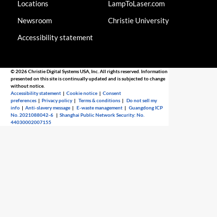
Locations
LampToLaser.com
Newsroom
Christie University
Accessibility statement
© 2026 Christie Digital Systems USA, Inc. All rights reserved. Information
presented on this site is continually updated and is subjected to change
without notice.
Accessibility statement
|
Cookie notice
|
Consent
preferences
|
Privacy policy
|
Terms & conditions
|
Do not sell my
info
|
Anti-slavery message
|
E-waste management
|
Guangdong ICP
No. 2021088042-6
|
Shanghai Public Network Security: No.
44030002007155