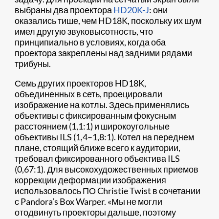
выбраны два проектора
HD20K-J
: они
оказались тише, чем HD18K, поскольку их шум
имел другую звуковысотность, что
принципиально в условиях, когда оба
проектора закреплены над задними рядами
трибуны.
Семь других проекторов HD18K,
объединенных в сеть, проецировали
изображение на котлы. Здесь применялись
объективы с фиксированным фокусным
расстоянием (1,1:1) и широкоугольные
объективы ILS (1,4–1,8:1). Котел на переднем
плане, стоящий ближе всего к аудитории,
требовал фиксированного объектива ILS
(0,67:1). Для высокохудожественных приемов
коррекции деформации изображения
использовалось ПО Christie Twist в сочетании
с Pandora’s Box Warper. «Мы не могли
отодвинуть проекторы дальше, поэтому