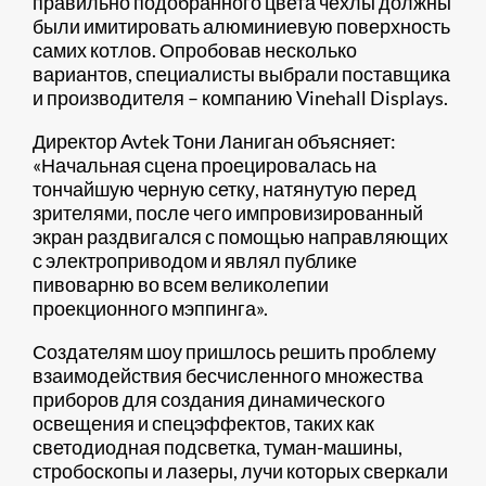
правильно подобранного цвета чехлы должны
были имитировать алюминиевую поверхность
самих котлов. Опробовав несколько
вариантов, специалисты выбрали поставщика
и производителя – компанию Vinehall Displays.
Директор Avtek Тони Ланиган объясняет:
«Начальная сцена проецировалась на
тончайшую черную сетку, натянутую перед
зрителями, после чего импровизированный
экран раздвигался с помощью направляющих
с электроприводом и являл публике
пивоварню во всем великолепии
проекционного мэппинга».
Создателям шоу пришлось решить проблему
взаимодействия бесчисленного множества
приборов для создания динамического
освещения и спецэффектов, таких как
светодиодная подсветка, туман-машины,
стробоскопы и лазеры, лучи которых сверкали