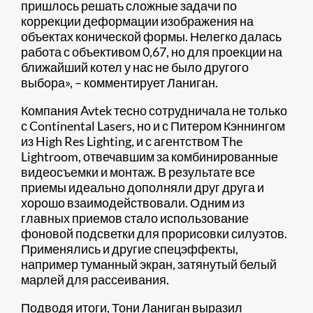
пришлось решать сложные задачи по
коррекции деформации изображения на
объектах конической формы. Нелегко далась
работа с объективом 0,67, но для проекции на
ближайший котел у нас не было другого
выбора», – комментирует Ланиган.
Компания Avtek тесно сотрудничала не только
с Continental Lasers, но и с Питером Кэннингом
из High Res Lighting, и с агентством The
Lightroom, отвечавшим за комбинированные
видеосъемки и монтаж. В результате все
приемы идеально дополняли друг друга и
хорошо взаимодействовали. Одним из
главных приемов стало использование
фоновой подсветки для прорисовки силуэтов.
Применялись и другие спецэффекты,
например туманный экран, затянутый белый
марлей для рассеивания.
Подводя итоги, Тони Ланиган выразил