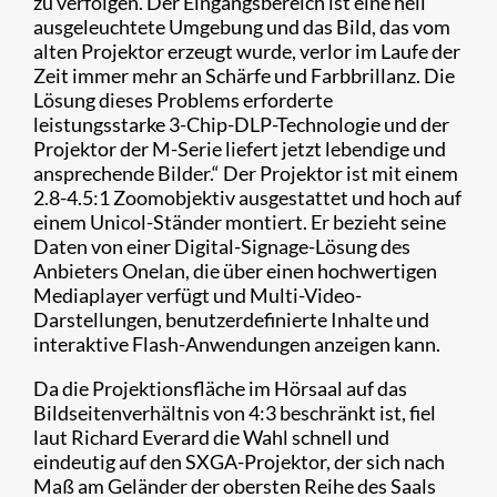
zu verfolgen. Der Eingangsbereich ist eine hell
ausgeleuchtete Umgebung und das Bild, das vom
alten Projektor erzeugt wurde, verlor im Laufe der
Zeit immer mehr an Schärfe und Farbbrillanz. Die
Lösung dieses Problems erforderte
leistungsstarke 3-Chip-DLP-Technologie und der
Projektor der M-Serie liefert jetzt lebendige und
ansprechende Bilder.“ Der Projektor ist mit einem
2.8-4.5:1 Zoomobjektiv ausgestattet und hoch auf
einem Unicol-Ständer montiert. Er bezieht seine
Daten von einer Digital-Signage-Lösung des
Anbieters Onelan, die über einen hochwertigen
Mediaplayer verfügt und Multi-Video-
Darstellungen, benutzerdefinierte Inhalte und
interaktive Flash-Anwendungen anzeigen kann.
Da die Projektionsfläche im Hörsaal auf das
Bildseitenverhältnis von 4:3 beschränkt ist, fiel
laut Richard Everard die Wahl schnell und
eindeutig auf den SXGA-Projektor, der sich nach
Maß am Geländer der obersten Reihe des Saals