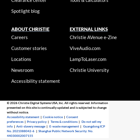
Clearance center
Tools & calculators
Spotlight blog
ABOUT CHRISTIE
EXTERNAL LINKS
Careers
Christie AVenue e-Zine
Customer stories
ViveAudio.com
Locations
LampToLaser.com
Newsroom
Christie University
Accessibility statement
© 2026 Christie Digital Systems USA, Inc. All rights reserved. Information
presented on this site is continually updated and is subjected to change
without notice.
Accessibility statement
|
Cookie notice
|
Consent
preferences
|
Privacy policy
|
Terms & conditions
|
Do not sell my
info
|
Anti-slavery message
|
E-waste management
|
Guangdong ICP
No. 2021088042-6
|
Shanghai Public Network Security: No.
44030002007155