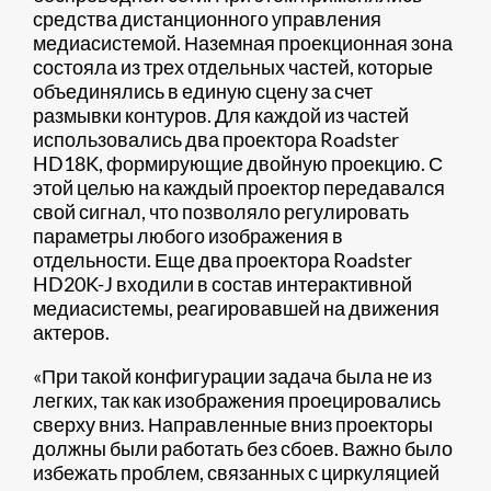
средства дистанционного управления
медиасистемой. Наземная проекционная зона
состояла из трех отдельных частей, которые
объединялись в единую сцену за счет
размывки контуров. Для каждой из частей
использовались два проектора Roadster
HD18K, формирующие двойную проекцию. С
этой целью на каждый проектор передавался
свой сигнал, что позволяло регулировать
параметры любого изображения в
отдельности. Еще два проектора Roadster
HD20K-J входили в состав интерактивной
медиасистемы, реагировавшей на движения
актеров.
«При такой конфигурации задача была не из
легких, так как изображения проецировались
сверху вниз. Направленные вниз проекторы
должны были работать без сбоев. Важно было
избежать проблем, связанных с циркуляцией