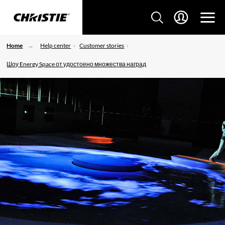
Home
Help center
Customer stories
Шоу Energy Space от удостоено множества наград