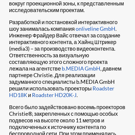
вокруг проекционной зоны, к представленным
исследовательским проектам.
Разработкой и постановкой интерактивного
шоу занималась компания
onliveline GmbH
.
Инженер Фрайдер Вайс отвечал за создание
интерактивного контента, а Хайнц Штрикер
(media3) – за производство видеоконтента.
Ответственность за визуальную
составляющую этого сложного проекта
лежала на агентстве
b.MEDIA GmbH
, давнем
партнере Christie. Для реализации
задуманного специалисты b.MEDIA GmbH
решили использовать проекторы
Roadster
HD18K
и
Roadster HD20K-J
.
Всего было задействовано восемь проекторов
Christie
®
, закрепленных с помощью особых
подвесов на высоте около 11 метров и
подключенных к источнику контента по
беспроводной сети. При этом применялись