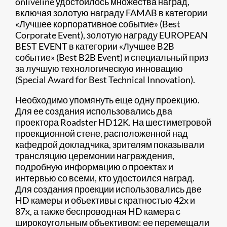
onliveline удостоилось множества наград,
включая золотую награду FAMAB в категории
«Лучшее корпоративное событие» (Best
Corporate Event), золотую награду EUROPEAN
BEST EVENT в категории «Лучшее B2B
событие» (Best B2B Event) и специальный приз
за лучшую технологическую инновацию
(Special Award for Best Technical Innovation).
Необходимо упомянуть еще одну проекцию.
Для ее создания использовались два
проектора Roadster HD12K. На шестиметровой
проекционной стене, расположенной над
кафедрой докладчика, зрителям показывали
трансляцию церемонии награждения,
подробную информацию о проектах и
интервью со всеми, кто удостоился наград.
Для создания проекции использовались две
HD камеры и объективы с кратностью 42x и
87x, а также беспроводная HD камера с
широкоугольным объективом: ее перемещали