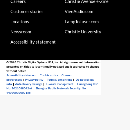
Careers
Christie AVenue e-Zine
Customer stories
ViveAudio.com
Locations
LampToLaser.com
Newsroom
Christie University
Accessibility statement
© 2026 Christie Digital Systems USA, Inc. All rights reserved. Information
presented on this site is continually updated and is subjected to change
without notice.
Accessibility statement
|
Cookie notice
|
Consent
preferences
|
Privacy policy
|
Terms & conditions
|
Do not sell my
info
|
Anti-slavery message
|
E-waste management
|
Guangdong ICP
No. 2021088042-6
|
Shanghai Public Network Security: No.
44030002007155