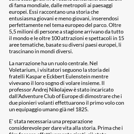
di fama mondiale, dalle metropoli ai paesaggi
europei. Essi raccontano una storia che
entusiasma giovani e meno giovani, inserendosi
perfettamente nel tema europeo del parco. Oltre
5,5 milioni di persone a stagione arrivano da tutto
il mondo e le oltre 100 attrazioni e spettacoli in 15
aree tematiche, basate su diversi paesi europei, li
trascinano in mondi diversi.
La narrazione ha un ruolo centrale. Nel
Voletarium, i visitatori seguono la storia dei
fratelli Kaspar e Eckbert Eulenstein mentre
vivevano il loro sogno di volare insieme. Il
professor Andrej Nikolajew è stato incaricato
dall'Adventure Club of Europe di dimostrare che i
due pionieri volanti effettuarono il primo volo con
un equipaggio umano già nel 1825.
E' stata necessaria una preparazione
considerevole per dare vita alla storia. Prima che i