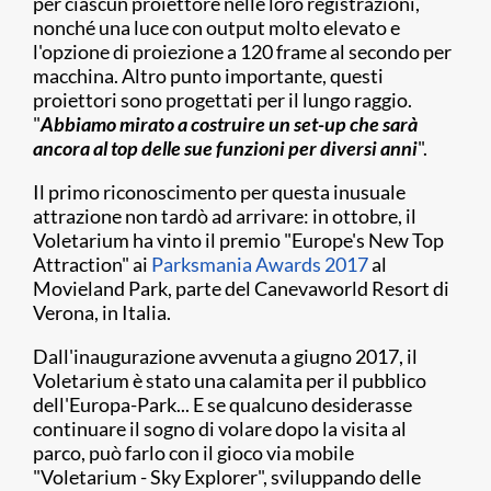
per ciascun proiettore nelle loro registrazioni,
nonché una luce con output molto elevato e
l'opzione di proiezione a 120 frame al secondo per
macchina. Altro punto importante, questi
proiettori sono progettati per il lungo raggio.
"
Abbiamo mirato a costruire un set-up che sarà
ancora al top delle sue funzioni per diversi anni
".
Il primo riconoscimento per questa inusuale
attrazione non tardò ad arrivare: in ottobre, il
Voletarium ha vinto il premio "Europe's New Top
Attraction" ai
Parksmania Awards 2017
al
Movieland Park, parte del Canevaworld Resort di
Verona, in Italia.
Dall'inaugurazione avvenuta a giugno 2017, il
Voletarium è stato una calamita per il pubblico
dell'Europa-Park... E se qualcuno desiderasse
continuare il sogno di volare dopo la visita al
parco, può farlo con il gioco via mobile
"Voletarium - Sky Explorer", sviluppando delle