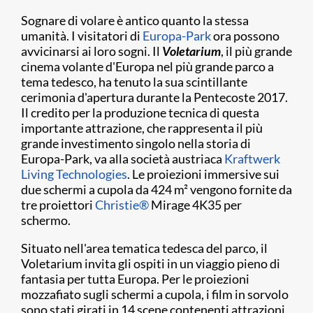
Sognare di volare è antico quanto la stessa
umanità. I visitatori di
Europa-Park
ora possono
avvicinarsi ai loro sogni. Il
Voletarium
, il più grande
cinema volante d'Europa nel più grande parco a
tema tedesco, ha tenuto la sua scintillante
cerimonia d'apertura durante la Pentecoste 2017.
Il credito per la produzione tecnica di questa
importante attrazione, che rappresenta il più
grande investimento singolo nella storia di
Europa-Park, va alla società austriaca
Kraftwerk
Living Technologies
. Le proiezioni immersive sui
due schermi a cupola da 424 m² vengono fornite da
tre proiettori
Christie®
Mirage 4K35 per
schermo.​
Situato nell'area tematica tedesca del parco, il
Voletarium invita gli ospiti in un viaggio pieno di
fantasia per tutta Europa. Per le proiezioni
mozzafiato sugli schermi a cupola, i film in sorvolo
sono stati girati in 14 scene contenenti attrazioni