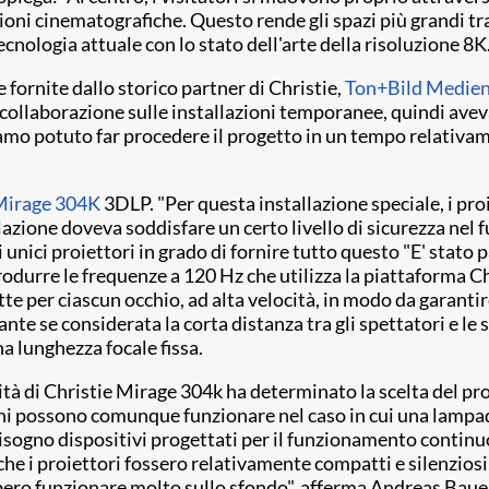
ioni cinematografiche. Questo rende gli spazi più grandi tra
ecnologia attuale con lo stato dell'arte della risoluzione 8K
 fornite dallo storico partner di Christie,
Ton+Bild Medie
collaborazione sulle installazioni temporanee, quindi aveva
mo potuto far procedere il progetto in un tempo relativame
Mirage 304K
3DLP. "Per questa installazione speciale, i pr
llazione doveva soddisfare un certo livello di sicurezza nel
i unici proiettori in grado di fornire tutto questo "E' stat
produrre le frequenze a 120 Hz che utilizza la piattaforma Ch
te per ciascun occhio, ad alta velocità, in modo da garant
e se considerata la corta distanza tra gli spettatori e le su
una lunghezza focale fissa.
ilità di Christie Mirage 304k ha determinato la scelta del p
zioni possono comunque funzionare nel caso in cui una lampad
isogno dispositivi progettati per il funzionamento continuo
e i proiettori fossero relativamente compatti e silenziosi
bero funzionare molto sullo sfondo", afferma Andreas Baue