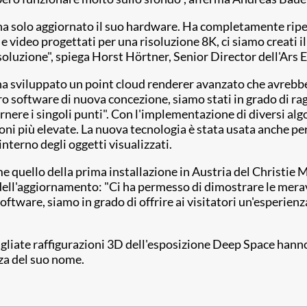
a solo aggiornato il suo hardware. Ha completamente ripensa
e video progettati per una risoluzione 8K, ci siamo creati i
soluzione", spiega Horst Hörtner, Senior Director dell'Ars 
ha sviluppato un point cloud renderer avanzato che avrebbe r
o software di nuova concezione, siamo stati in grado di rag
ernere i singoli punti". Con l'implementazione di diversi alg
ioni più elevate. La nuova tecnologia è stata usata anche p
interno degli oggetti visualizzati.
me quello della prima installazione in Austria del Christie
dell'aggiornamento: "Ci ha permesso di dimostrare le merav
oftware, siamo in grado di offrire ai visitatori un'esperienz
tagliate raffigurazioni 3D dell'esposizione Deep Space hanno
zza del suo nome.