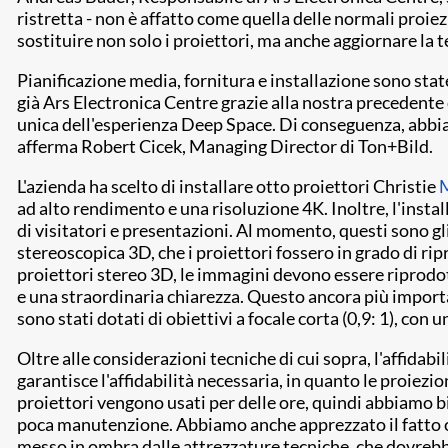
ristretta - non è affatto come quella delle normali proiez
sostituire non solo i proiettori, ma anche aggiornare la t
Pianificazione media, fornitura e installazione sono state
già Ars Electronica Centre grazie alla nostra precedente 
unica dell'esperienza Deep Space. Di conseguenza, abbia
afferma Robert Cicek, Managing Director di Ton+Bild.
L'azienda ha scelto di installare otto proiettori Christie
ad alto rendimento e una risoluzione 4K. Inoltre, l'insta
di visitatori e presentazioni. Al momento, questi sono gl
stereoscopica 3D, che i proiettori fossero in grado di ri
proiettori stereo 3D, le immagini devono essere riprodot
e una straordinaria chiarezza. Questo ancora più important
sono stati dotati di obiettivi a focale corta (0,9: 1), con 
Oltre alle considerazioni tecniche di cui sopra, l'affidab
garantisce l'affidabilità necessaria, in quanto le proie
proiettori vengono usati per delle ore, quindi abbiamo b
poca manutenzione. Abbiamo anche apprezzato il fatto ch
messo in ombra dalle attrezzature tecniche, che dovreb