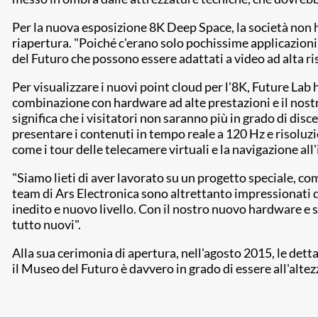
Per la nuova esposizione 8K Deep Space, la società non h
riapertura. "Poiché c'erano solo pochissime applicazioni 
del Futuro che possono essere adattati a video ad alta ri
Per visualizzare i nuovi point cloud per l'8K, Future Lab 
combinazione con hardware ad alte prestazioni e il nostr
significa che i visitatori non saranno più in grado di disc
presentare i contenuti in tempo reale a 120 Hz e risoluz
come i tour delle telecamere virtuali e la navigazione all'
"Siamo lieti di aver lavorato su un progetto speciale, co
team di Ars Electronica sono altrettanto impressionati 
inedito e nuovo livello. Con il nostro nuovo hardware e s
tutto nuovi".
Alla sua cerimonia di apertura, nell'agosto 2015, le det
il Museo del Futuro è davvero in grado di essere all'alte