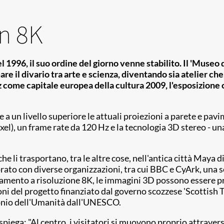
in 8K
nel 1996, il suo ordine del giorno venne stabilito. Il 'Museo
mare il divario tra arte e scienza, diventando sia atelier c
 come capitale europea della cultura 2009, l'esposizione 
re a un livello superiore le attuali proiezioni a parete e p
xel), un frame rate da 120 Hz e la tecnologia 3D stereo - un
e li trasportano, tra le altre cose, nell'antica città Maya d
ato con diverse organizzazioni, tra cui BBC e CyArk, una so
namento a risoluzione 8K, le immagini 3D possono essere p
oni del progetto finanziato dal governo scozzese 'Scottish T
monio dell'Umanità dall'UNESCO.
iega: "Al centro, i visitatori si muovono proprio attraverso