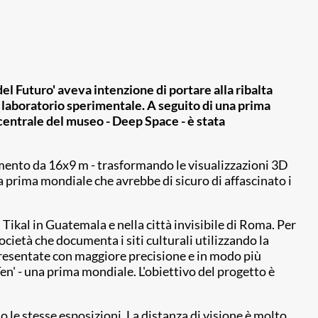
 del Futuro' aveva intenzione di portare alla ribalta
he laboratorio sperimentale. A seguito di una prima
centrale del museo - Deep Space - è stata
avimento da 16x9 m - trasformando le visualizzazioni 3D
a prima mondiale che avrebbe di sicuro di affascinato i
i Tikal in Guatemala e nella città invisibile di Roma. Per
cietà che documenta i siti culturali utilizzando la
resentate con maggiore precisione e in modo più
en' - una prima mondiale. L'obiettivo del progetto è
 le stesse esposizioni. La distanza di visione è molto