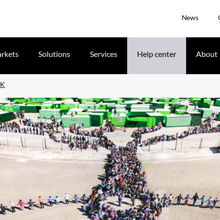
News
rkets
Solutions
Services
Help center
About
8K