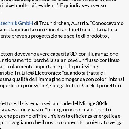
 i pixel molto più evidenti". E quindi aveva senso
.
ntechnik GmbH
di Traunkirchen, Austria. "Conoscevamo
mo familiarità con i vincoli architettonici e la natura
nte breve su progettazione e scelte di prodotto",
oiettori dovevano avere capacità 3D, con illuminazione
 funzionamento, perché la sala riceve un flusso continuo
o particolarmente importante per la proiezione
ristie TruLife® Electronics: "quando si tratta di
ire una qualità dell'immagine omogenea con colori intensi
perfici di proiezione", spiega Robert Cicek. I proiettori
roiettore. Il sistema a sei lampade del Mirage 304k
a avesse un guasto. "In un giorno normale, i nostri
, che possano offrire un'elevata efficienza energetica e
, non vogliamo che il nostro contenuto proiettato venga
r.