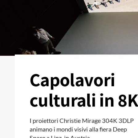
Capolavori
culturali in 8
I proiettori Christie Mirage 304K 3DLP
animano i mondi visivi alla fiera Deep
Space a Linz, in Austria.