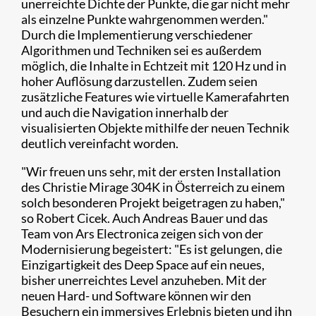
unerreichte Dichte der Punkte, die gar nicht mehr
als einzelne Punkte wahrgenommen werden."
Durch die Implementierung verschiedener
Algorithmen und Techniken sei es außerdem
möglich, die Inhalte in Echtzeit mit 120 Hz und in
hoher Auflösung darzustellen. Zudem seien
zusätzliche Features wie virtuelle Kamerafahrten
und auch die Navigation innerhalb der
visualisierten Objekte mithilfe der neuen Technik
deutlich vereinfacht worden.
"Wir freuen uns sehr, mit der ersten Installation
des Christie Mirage 304K in Österreich zu einem
solch besonderen Projekt beigetragen zu haben,"
so Robert Cicek. Auch Andreas Bauer und das
Team von Ars Electronica zeigen sich von der
Modernisierung begeistert: "Es ist gelungen, die
Einzigartigkeit des Deep Space auf ein neues,
bisher unerreichtes Level anzuheben. Mit der
neuen Hard- und Software können wir den
Besuchern ein immersives Erlebnis bieten und ihn