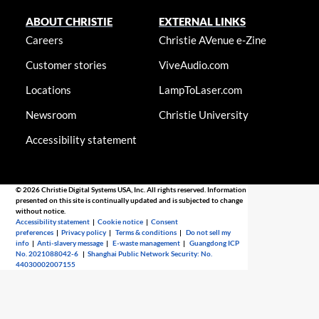
ABOUT CHRISTIE
EXTERNAL LINKS
Careers
Christie AVenue e-Zine
Customer stories
ViveAudio.com
Locations
LampToLaser.com
Newsroom
Christie University
Accessibility statement
© 2026 Christie Digital Systems USA, Inc. All rights reserved. Information
presented on this site is continually updated and is subjected to change
without notice.
Accessibility statement
|
Cookie notice
|
Consent
preferences
|
Privacy policy
|
Terms & conditions
|
Do not sell my
info
|
Anti-slavery message
|
E-waste management
|
Guangdong ICP
No. 2021088042-6
|
Shanghai Public Network Security: No.
44030002007155