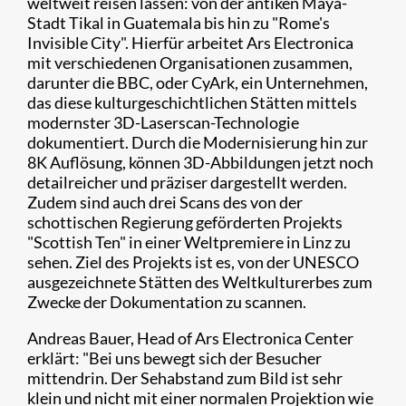
weltweit reisen lassen: von der antiken Maya-
Stadt Tikal in Guatemala bis hin zu "Rome's
Invisible City". Hierfür arbeitet Ars Electronica
mit verschiedenen Organisationen zusammen,
darunter die BBC, oder CyArk, ein Unternehmen,
das diese kulturgeschichtlichen Stätten mittels
modernster 3D-Laserscan-Technologie
dokumentiert. Durch die Modernisierung hin zur
8K Auflösung, können 3D-Abbildungen jetzt noch
detailreicher und präziser dargestellt werden.
Zudem sind auch drei Scans des von der
schottischen Regierung geförderten Projekts
"Scottish Ten" in einer Weltpremiere in Linz zu
sehen. Ziel des Projekts ist es, von der UNESCO
ausgezeichnete Stätten des Weltkulturerbes zum
Zwecke der Dokumentation zu scannen.
Andreas Bauer, Head of Ars Electronica Center
erklärt: "Bei uns bewegt sich der Besucher
mittendrin. Der Sehabstand zum Bild ist sehr
klein und nicht mit einer normalen Projektion wie