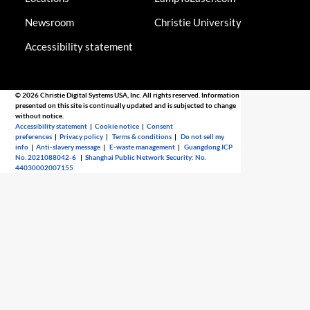
Newsroom
Christie University
Accessibility statement
© 2026 Christie Digital Systems USA, Inc. All rights reserved. Information
presented on this site is continually updated and is subjected to change
without notice.
Accessibility statement
|
Cookie notice
|
Consent
preferences
|
Privacy policy
|
Terms & conditions
|
Do not sell my
info
|
Anti-slavery message
|
E-waste management
|
Guangdong ICP
No. 2021088042-6
|
Shanghai Public Network Security: No.
44030002007155