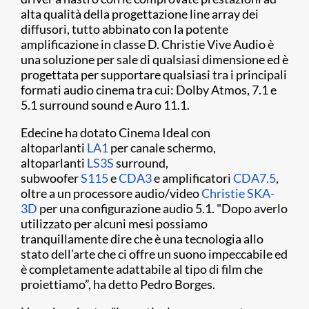
alta qualità della progettazione line array dei
diffusori, tutto abbinato con la potente
amplificazione in classe D. Christie Vive Audio è
una soluzione per sale di qualsiasi dimensione ed è
progettata per supportare qualsiasi tra i principali
formati audio cinema tra cui: Dolby Atmos, 7.1 e
5.1 surround sound e Auro 11.1.
Edecine ha dotato Cinema Ideal con
altoparlanti
LA1
per canale schermo,
altoparlanti
LS3S
surround,
subwoofer
S115
e
CDA3
e amplificatori
CDA7.5
,
oltre a un processore audio/video
Christie SKA-
3D
per una configurazione audio 5.1. "Dopo averlo
utilizzato per alcuni mesi possiamo
tranquillamente dire che è una tecnologia allo
stato dell’arte che ci offre un suono impeccabile ed
è completamente adattabile al tipo di film che
proiettiamo”, ha detto Pedro Borges.