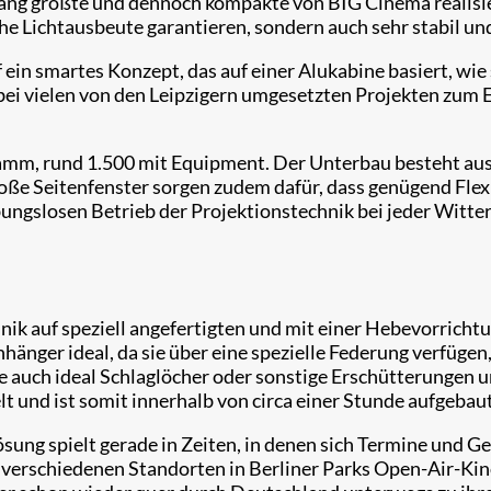
bislang größte und dennoch kompakte von BIG Cinema reali
ohe Lichtausbeute garantieren, sondern auch sehr stabil und
ein smartes Konzept, das auf einer Alukabine basiert, wie s
i vielen von den Leipzigern umgesetzten Projekten zum E
ramm, rund 1.500 mit Equipment. Der Unterbau besteht au
roße Seitenfenster sorgen zudem dafür, dass genügend Flex
eibungslosen Betrieb der Projektionstechnik bei jeder Wit
nik auf speziell angefertigten und mit einer Hebevorricht
hänger ideal, da sie über eine spezielle Federung verfügen,
e auch ideal Schlaglöcher oder sonstige Erschütterungen 
lt und ist somit innerhalb von circa einer Stunde aufgebaut
sung spielt gerade in Zeiten, in denen sich Termine und G
 an verschiedenen Standorten in Berliner Parks Open-Air-K