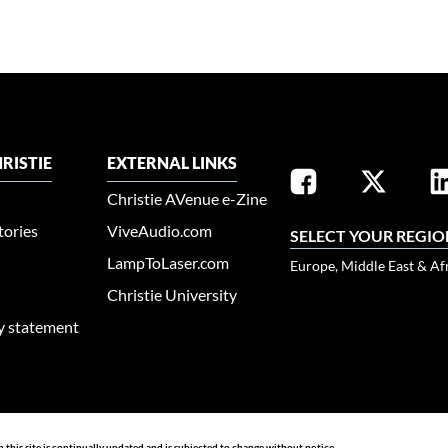
RISTIE
EXTERNAL LINKS
Christie AVenue e-Zine
tories
ViveAudio.com
SELECT YOUR REGIO
LampToLaser.com
Europe, Middle East & Af
Christie University
ty statement
n this site is continually updated and is subjected to change without notice.