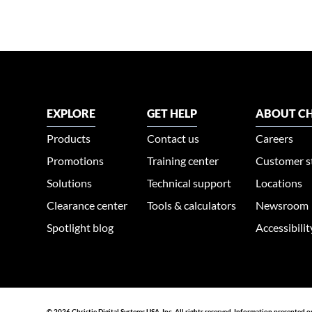
EXPLORE
GET HELP
ABOUT CH
Products
Contact us
Careers
Promotions
Training center
Customer s
Solutions
Technical support
Locations
Clearance center
Tools & calculators
Newsroom
Spotlight blog
Accessibili
© 2026 Christie Digital Systems USA, Inc. All rights reserved. Information presented o