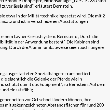
sierte mobile Doppelprojektionsanlage. „Die CP2230 sind
 zuverlässig sind“, erläutert Bernstein.
ie etwa in der Militärtechnik eingesetzt wird. Die mit 2
insatz und ist in verschiedenen Ausstattungen
s einem Layher-Gerüstsystem. Bernstein: „Durch die
ibilität in der Anwendung besteht.“ Die Kabinen sind
terung. Durch die Aluminiumbauweise seien auch längere
ung ausgestatteten Spezialhängern transportiert.
 die eigentlich die Gelenke der Pferde wie in
und schützt damit das Equipment“, so Bernstein. Auf dem
 und einsatzfähig.
egebenheiten vor Ort schnell ändern können, ihre
inos mit gekennzeichneten Abstandsflächen für rund 200