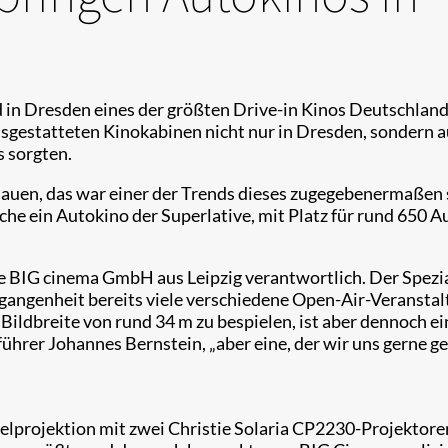
 in Dresden eines der größten Drive-in Kinos Deutschlan
usgestatteten Kinokabinen nicht nur in Dresden, sondern 
 sorgten.
auen, das war einer der Trends dieses zugegebenermaßen 
he ein Autokino der Superlative, mit Platz für rund 650 
e BIG cinema GmbH aus Leipzig verantwortlich. Der Spezia
rgangenheit bereits viele verschiedene Open-Air-Veranstal
 Bildbreite von rund 34 m zu bespielen, ist aber dennoch
ührer Johannes Bernstein, „aber eine, der wir uns gerne ge
elprojektion mit zwei Christie Solaria CP2230-Projektoren