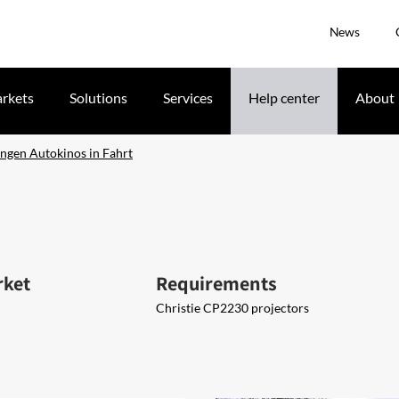
News
rkets
Solutions
Services
Help center
About
ingen Autokinos in Fahrt
rket
Requirements
Christie CP2230 projectors