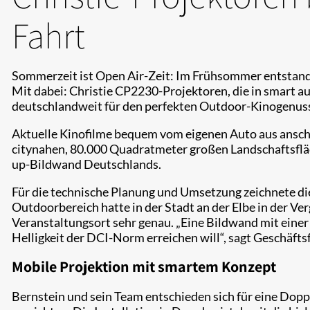
Fahrt
Sommerzeit ist Open Air-Zeit: Im Frühsommer entstand
Mit dabei: Christie CP2230-Projektoren, die in smart a
deutschlandweit für den perfekten Outdoor-Kinogenuss
Aktuelle Kinofilme bequem vom eigenen Auto aus ansch
citynahen, 80.000 Quadratmeter großen Landschaftsfläc
up-Bildwand Deutschlands.
Für die technische Planung und Umsetzung zeichnete di
Outdoorbereich hatte in der Stadt an der Elbe in der Ve
Veranstaltungsort sehr genau. „Eine Bildwand mit einer
Helligkeit der DCI-Norm erreichen will“, sagt Geschäftsf
Mobile Projektion mit smartem Konzept
Bernstein und sein Team entschieden sich für eine Dopp