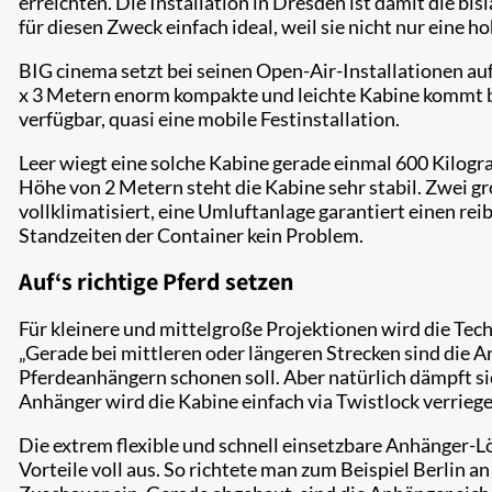
erreichten. Die Installation in Dresden ist damit die 
für diesen Zweck einfach ideal, weil sie nicht nur eine h
BIG cinema setzt bei seinen Open-Air-Installationen auf 
x 3 Metern enorm kompakte und leichte Kabine kommt be
verfügbar, quasi eine mobile Festinstallation.
Leer wiegt eine solche Kabine gerade einmal 600 Kilog
Höhe von 2 Metern steht die Kabine sehr stabil. Zwei g
vollklimatisiert, eine Umluftanlage garantiert einen r
Standzeiten der Container kein Problem.
Auf‘s richtige Pferd setzen
Für kleinere und mittelgroße Projektionen wird die Tech
„Gerade bei mittleren oder längeren Strecken sind die An
Pferdeanhängern schonen soll. Aber natürlich dämpft si
Anhänger wird die Kabine einfach via Twistlock verriege
Die extrem flexible und schnell einsetzbare Anhänger-Lö
Vorteile voll aus. So richtete man zum Beispiel Berlin