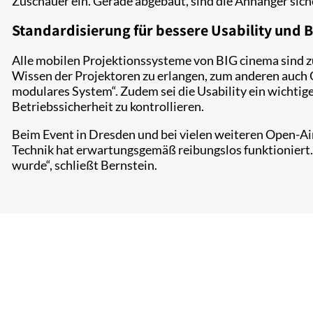
Zuschauer ein. Gerade abgebaut, sind die Anhänger sic
Standardisierung für bessere Usability und B
Alle mobilen Projektionssysteme von BIG cinema sind zu
Wissen der Projektoren zu erlangen, zum anderen auch O
modulares System“. Zudem sei die Usability ein wichtige
Betriebssicherheit zu kontrollieren.
Beim Event in Dresden und bei vielen weiteren Open-Air
Technik hat erwartungsgemäß reibungslos funktioniert. 
wurde“, schließt Bernstein.